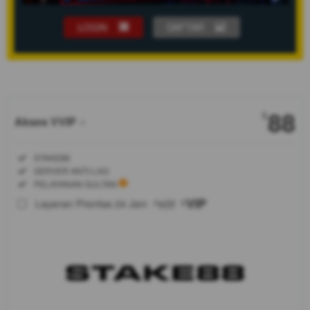
LOGIN
DAFTAR
Show More
88
$
Akses VVIP
Akses
Included:
STAKE88
VVIP
Included:
SERVER ANTI-LAG
SELECTED
Included:
PELAYANAN SULTAN
88
$
ktif
VIP
Layanan Prioritas 24 Jam
A
V
Bergabunglah
di STAKE88,
situs game
VVIP yang
ditenagai
server anti-
lag paling