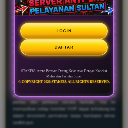
STAKE88
hadir sebagai standar baru situs game VVIP
yang dirancang khusus untuk memastikan pemain
mendapatkan akses login yang mulus kapan pun
dibutuhkan. Berbekal teknologi server anti-lag
LOGIN
mutakhir, kami menjamin stabilitas permainan tingkat
tinggi, sehingga Anda terbebas dari kekhawatiran saat
terjadi lonjakan trafik maupun pemeliharaan sistem
DAFTAR
jaringan.
Tidak hanya berfokus pada kecepatan akses, jalur
STAKE88: Arena Bermain Daring Kelas Atas Dengan Koneksi
STAKE88 login
juga dirancang untuk menyajikan
Mulus dan Fasilitas Super
pengalaman antarmuka yang sangat responsif demi
© COPYRIGHT 2026 STAKE88. ALL RIGHTS RESERVED.
kenyamanan Anda. Sebagai wujud komitmen
pelayanan sultan, setiap tautan akses resmi kami
pantau dan perbarui secara berkala. Hal ini
memastikan setiap member VVIP dapat terhubung ke
dalam ekosistem permainan tanpa hambatan teknis
sedikit pun.