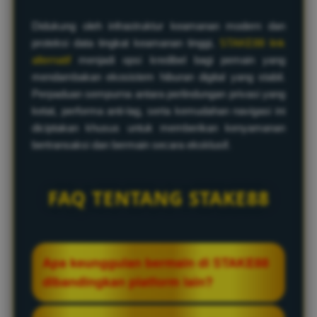
Didukung oleh infrastruktur keamanan modern dan
proteksi data tingkat keamanan tinggi,
STAKE88 link
alternatif
menjadi opsi kredibel bagi pemain yang
mendambakan ekosistem hiburan digital yang stabil.
Perpaduan sempurna antara perlindungan privasi yang
ketat, performa anti-lag, serta kemudahan navigasi ini
diciptakan khusus untuk memberikan kenyamanan
bertransaksi dan bermain secara eksklusif.
FAQ TENTANG STAKE88
Apa keunggulan bermain di STAKE88
dibandingkan platform lain?
STAKE88 merupakan situs game VVIP