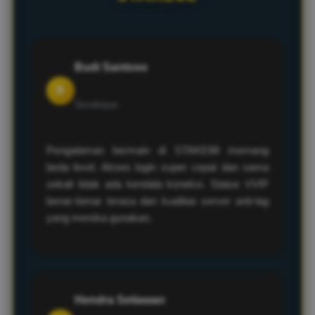
yang tidak berkepentingan.
dengan sangat cepat melalui browser
perangkat pintar maupun desktop
menggunakan koneksi internet penyedia
layanan lokal tanpa hambatan apa pun.
Budi Santoso
B
Surabaya
Pengalaman bermain di STAKE88 memang
beda level. Akses login super cepat dan sama
sekali tidak ada kendala koneksi. Status VVIP
benar-benar terasa dari kualitas server anti-lag
yang mereka gunakan.
Hendra Setiawan