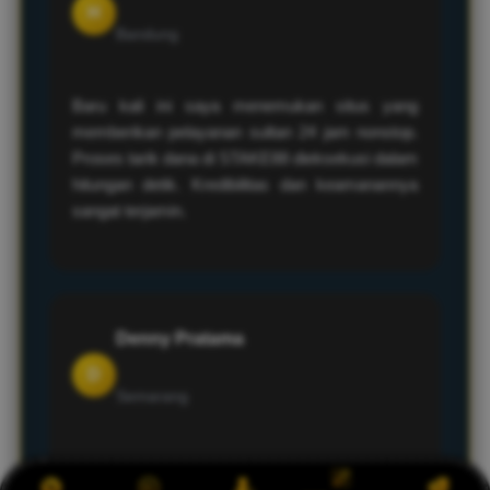
H
Bandung
Baru kali ini saya menemukan situs yang
memberikan pelayanan sultan 24 jam nonstop.
Proses tarik dana di STAKE88 dieksekusi dalam
hitungan detik. Kredibilitas dan keamanannya
sangat terjamin.
Denny Pratama
D
Semarang
Saya sangat mengutamakan privasi data, dan