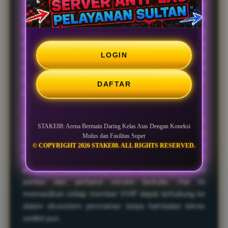
STAKE88
hadir sebagai standar baru situs game VVIP
yang dirancang khusus untuk memastikan pemain
mendapatkan akses login yang mulus kapan pun
dibutuhkan. Berbekal teknologi server anti-lag
LOGIN
mutakhir, kami menjamin stabilitas permainan tingkat
tinggi, sehingga Anda terbebas dari kekhawatiran saat
terjadi lonjakan trafik maupun pemeliharaan sistem
DAFTAR
jaringan.
Tidak hanya berfokus pada kecepatan akses, jalur
STAKE88: Arena Bermain Daring Kelas Atas Dengan Koneksi
STAKE88 login
juga dirancang untuk menyajikan
Mulus dan Fasilitas Super
pengalaman antarmuka yang sangat responsif demi
© COPYRIGHT 2026 STAKE88. ALL RIGHTS RESERVED.
kenyamanan Anda. Sebagai wujud komitmen
pelayanan sultan, setiap tautan akses resmi kami
pantau dan perbarui secara berkala. Hal ini
memastikan setiap member VVIP dapat terhubung ke
dalam ekosistem permainan tanpa hambatan teknis
sedikit pun.