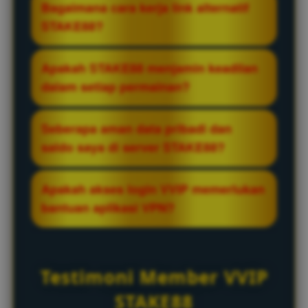
Bagaimana cara kerja link alternatif
eksklusif yang dirancang dengan teknologi
STAKE88?
server anti-lag generasi terbaru. Kami
memberikan jaminan stabilitas permainan
Akses link alternatif STAKE88 difungsikan
Apakah STAKE88 menjamin keadilan
tanpa jeda, dipadukan dengan standar
sebagai jalur privasi bebas hambatan yang
dalam setiap permainan?
pelayanan sultan yang memprioritaskan
diperbarui secara sistematis. Infrastruktur
kenyamanan serta keamanan member
ini memastikan setiap pemain kelas VVIP
Tentu saja. Kami mengimplementasikan
Seberapa aman data pribadi dan
secara profesional.
tetap dapat terhubung ke dalam
sistem Fair Play 100% dengan algoritma
saldo saya di server STAKE88?
ekosistem permainan dengan lancar dan
terverifikasi untuk seluruh portofolio
sangat aman, terhindar dari kendala
hiburan yang tersedia. Sebagai penyedia
Infrastruktur server anti-lag kami
Apakah akses login VVIP memerlukan
jaringan atau pemblokiran wilayah.
layanan berstandar sultan, integritas
didukung oleh protokol enkripsi data
bantuan aplikasi VPN?
operasional dan transparansi hasil adalah
setara perbankan yang berlapis. Seluruh
komitmen mutlak yang terus dikawal ketat
rekam jejak privasi dan transaksi saldo
Sama sekali tidak. Tim engineer kami
oleh tim audit kami.
member diproteksi secara absolut,
secara proaktif melakukan pemeliharaan
Testimoni Member VVIP
menutup rapat segala celah dari ancaman
dan optimasi routing jaringan. Anda dapat
peretasan maupun akses ilegal oleh pihak
mengakses halaman login STAKE88
STAKE88