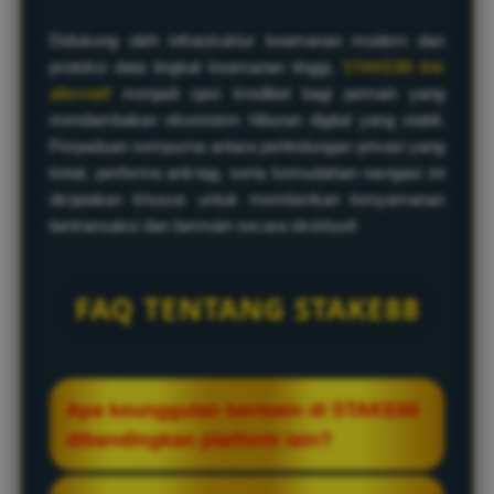
Didukung oleh infrastruktur keamanan modern dan
proteksi data tingkat keamanan tinggi,
STAKE88 link
alternatif
menjadi opsi kredibel bagi pemain yang
mendambakan ekosistem hiburan digital yang stabil.
Perpaduan sempurna antara perlindungan privasi yang
ketat, performa anti-lag, serta kemudahan navigasi ini
diciptakan khusus untuk memberikan kenyamanan
bertransaksi dan bermain secara eksklusif.
FAQ TENTANG STAKE88
Apa keunggulan bermain di STAKE88
dibandingkan platform lain?
STAKE88 merupakan situs game VVIP