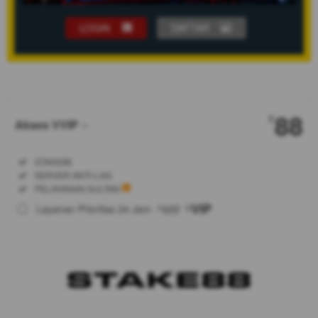
LOGIN
DAFTAR
Show More
88
$
Akses VVIP
Akses
Included:
STAKE88
VVIP
Included:
SERVER ANTI-LAG
SELECTED
Included:
PELAYANAN SULTAN
88
$
ktif
VIP
Layanan Prioritas 24 Jam
A
V
Bergabunglah
di STAKE88,
situs game
VVIP yang
ditenagai
server anti-
lag paling