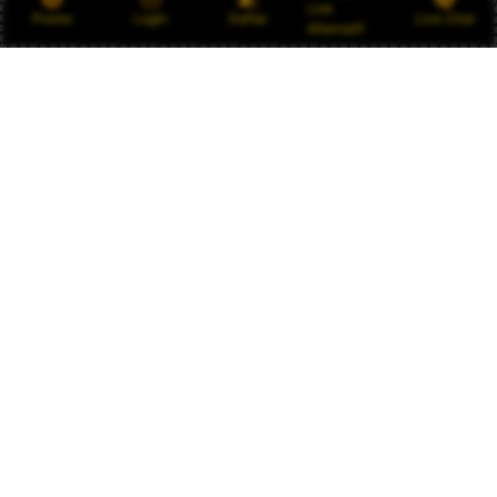
infrastruktur enkripsi dari STAKE88 menjawab
Link
Promo
Login
Daftar
Live Chat
Alternatif
keraguan saya. Link alternatifnya selalu
responsif, menjadikan pengalaman bermain jauh
lebih eksklusif dan aman.