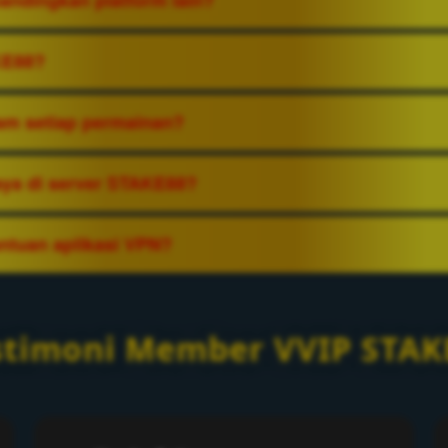
andingkan platform lain?
yang dirancang dengan teknologi server anti-lag generas
AKE88?
ndar pelayanan sultan yang memprioritaskan kenyamanan 
agai jalur privasi bebas hambatan yang diperbarui secara s
am setiap permainan?
e dalam ekosistem permainan dengan lancar dan sangat 
Fair Play 100% dengan algoritma terverifikasi untuk selu
aya di server STAKE88?
as operasional dan transparansi hasil adalah komitmen m
eh protokol enkripsi data setara perbankan yang berlapis. 
ntuan aplikasi VPN?
pat segala celah dari ancaman peretasan maupun akses ile
 proaktif melakukan pemeliharaan dan optimasi routing 
ser perangkat pintar maupun desktop menggunakan kone
stimoni Member VVIP STAK