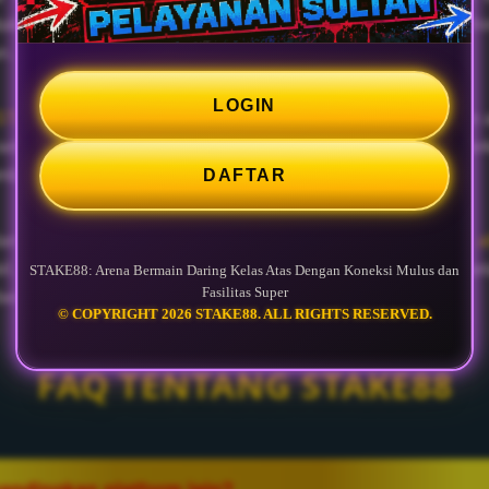
akhir, kami menjamin stabilitas permainan tingkat tinggi, se
n.
LOGIN
STAKE88 login
juga dirancang untuk menyajikan pengalaman 
etiap tautan akses resmi kami pantau dan perbarui secara ber
DAFTAR
atan teknis sedikit pun.
an proteksi data tingkat keamanan tinggi,
STAKE88 link alt
l. Perpaduan sempurna antara perlindungan privasi yang ketat
STAKE88: Arena Bermain Daring Kelas Atas Dengan Koneksi Mulus dan
Fasilitas Super
rtransaksi dan bermain secara eksklusif.
© COPYRIGHT 2026 STAKE88. ALL RIGHTS RESERVED.
FAQ TENTANG STAKE88