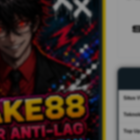
sult
yang
L
i
h
a
t
d
e
t
a
i
l
l
Situs 
i
s
Teknol
e
n
s
Top Up
i