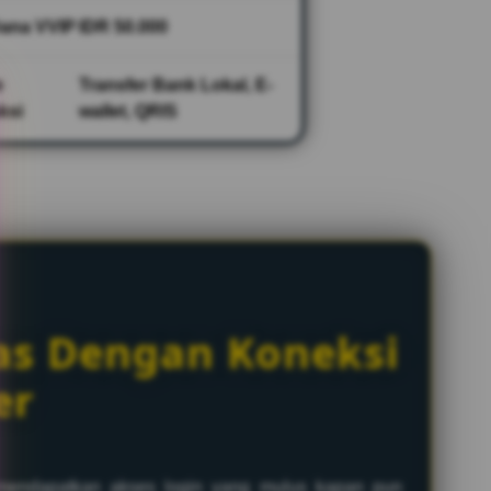
Dana VVIP
IDR 50.000
e
Transfer Bank Lokal, E-
ksi
wallet, QRIS
tas Dengan Koneksi
er
mendapatkan akses login yang mulus kapan pun