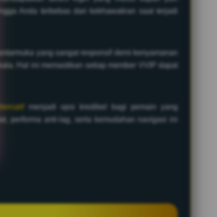
hingga Anda terbebas dari kekhawatiran saat terjadi
antarmuka yang sangat responsif demi kenyamanan
kala. Hal ini memastikan setiap member VVIP dapat
ernatif
menjadi opsi kredibel bagi pemain yang
, performa anti-lag, serta kemudahan navigasi ini