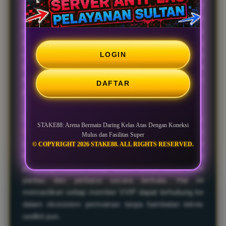
STAKE88
hadir sebagai standar baru situs game VVIP
yang dirancang khusus untuk memastikan pemain
mendapatkan akses login yang mulus kapan pun
dibutuhkan. Berbekal teknologi server anti-lag
LOGIN
mutakhir, kami menjamin stabilitas permainan tingkat
tinggi, sehingga Anda terbebas dari kekhawatiran saat
terjadi lonjakan trafik maupun pemeliharaan sistem
DAFTAR
jaringan.
Tidak hanya berfokus pada kecepatan akses, jalur
STAKE88: Arena Bermain Daring Kelas Atas Dengan Koneksi
STAKE88 login
juga dirancang untuk menyajikan
Mulus dan Fasilitas Super
pengalaman antarmuka yang sangat responsif demi
© COPYRIGHT 2026 STAKE88. ALL RIGHTS RESERVED.
kenyamanan Anda. Sebagai wujud komitmen
pelayanan sultan, setiap tautan akses resmi kami
pantau dan perbarui secara berkala. Hal ini
memastikan setiap member VVIP dapat terhubung ke
dalam ekosistem permainan tanpa hambatan teknis
sedikit pun.