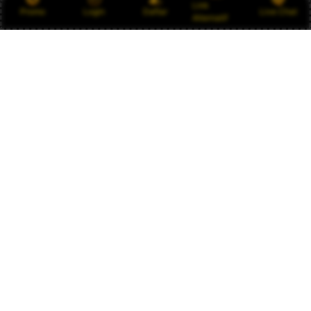
infrastruktur enkripsi dari STAKE88 menjawab
Link
Promo
Login
Daftar
Live Chat
Alternatif
keraguan saya. Link alternatifnya selalu
responsif, menjadikan pengalaman bermain jauh
lebih eksklusif dan aman.