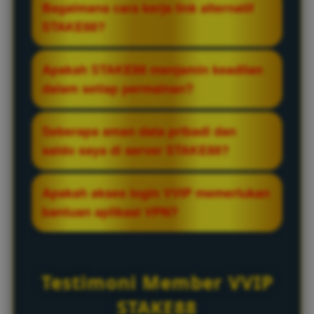
Bagaimana cara kerja link alternatif
eksklusif yang dirancang dengan teknologi
STAKE88?
server anti-lag generasi terbaru. Kami
memberikan jaminan stabilitas permainan
Akses link alternatif STAKE88 difungsikan
Apakah STAKE88 menjamin keadilan
tanpa jeda, dipadukan dengan standar
sebagai jalur privasi bebas hambatan yang
dalam setiap permainan?
pelayanan sultan yang memprioritaskan
diperbarui secara sistematis. Infrastruktur
kenyamanan serta keamanan member
ini memastikan setiap pemain kelas VVIP
Tentu saja. Kami mengimplementasikan
Seberapa aman data pribadi dan
secara profesional.
tetap dapat terhubung ke dalam
sistem Fair Play 100% dengan algoritma
saldo saya di server STAKE88?
ekosistem permainan dengan lancar dan
terverifikasi untuk seluruh portofolio
sangat aman, terhindar dari kendala
hiburan yang tersedia. Sebagai penyedia
Infrastruktur server anti-lag kami
Apakah akses login VVIP memerlukan
jaringan atau pemblokiran wilayah.
layanan berstandar sultan, integritas
didukung oleh protokol enkripsi data
bantuan aplikasi VPN?
operasional dan transparansi hasil adalah
setara perbankan yang berlapis. Seluruh
komitmen mutlak yang terus dikawal ketat
rekam jejak privasi dan transaksi saldo
Sama sekali tidak. Tim engineer kami
oleh tim audit kami.
member diproteksi secara absolut,
secara proaktif melakukan pemeliharaan
Testimoni Member VVIP
menutup rapat segala celah dari ancaman
dan optimasi routing jaringan. Anda dapat
peretasan maupun akses ilegal oleh pihak
mengakses halaman login STAKE88
STAKE88