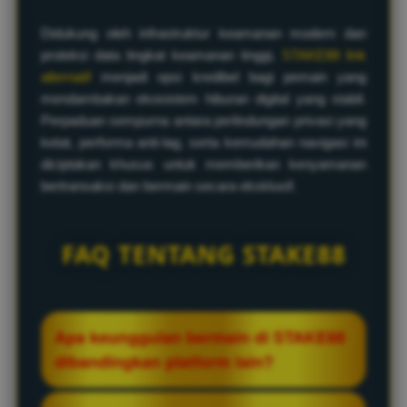
Didukung oleh infrastruktur keamanan modern dan
proteksi data tingkat keamanan tinggi,
STAKE88 link
alternatif
menjadi opsi kredibel bagi pemain yang
mendambakan ekosistem hiburan digital yang stabil.
Perpaduan sempurna antara perlindungan privasi yang
ketat, performa anti-lag, serta kemudahan navigasi ini
diciptakan khusus untuk memberikan kenyamanan
bertransaksi dan bermain secara eksklusif.
FAQ TENTANG STAKE88
Apa keunggulan bermain di STAKE88
dibandingkan platform lain?
STAKE88 merupakan situs game VVIP