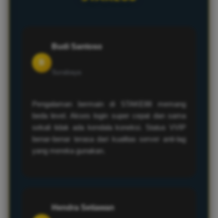
yang tidak berkepentingan.
dengan sangat cepat melalui browser
perangkat pintar maupun desktop
menggunakan koneksi internet penyedia
layanan lokal tanpa hambatan apa pun.
Budi Santoso
B
Surabaya
Pengalaman bermain di STAKE88 memang
beda level. Akses login super cepat dan sama
sekali tidak ada kendala koneksi. Status VVIP
benar-benar terasa dari kualitas server anti-lag
yang mereka gunakan.
Hendra Setiawan