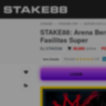
STAKE88
STAKE88 VVIP
SERVER ANTI-L
STAKE88: Arena Ber
Fasilitas Super
By
STAKE88
88,888
online
P
5.00
Reviews
5.00
Item Details
8,
stars
LOGIN