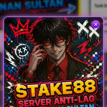
Tarik 
Metod
DAFTAR
Transa
rmain Daring Kelas A
ulus dan Fasilitas Sup
me VVIP yang dirancang khusus untuk memastikan pemain 