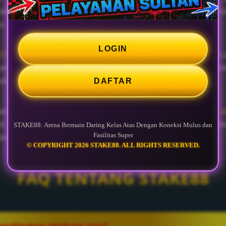
akhir, kami menjamin stabilitas permainan tingkat tinggi, se
n.
LOGIN
STAKE88 login
juga dirancang untuk menyajikan pengalaman 
etiap tautan akses resmi kami pantau dan perbarui secara ber
DAFTAR
atan teknis sedikit pun.
an proteksi data tingkat keamanan tinggi,
STAKE88 link alt
l. Perpaduan sempurna antara perlindungan privasi yang ketat
STAKE88: Arena Bermain Daring Kelas Atas Dengan Koneksi Mulus dan
Fasilitas Super
rtransaksi dan bermain secara eksklusif.
© COPYRIGHT 2026 STAKE88. ALL RIGHTS RESERVED.
FAQ TENTANG STAKE88