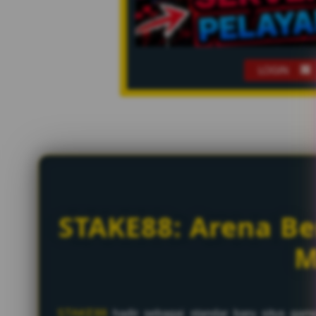
LOGIN
STAKE88: Arena Be
M
STAKE88
hadir sebagai standar baru situs ga