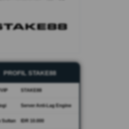
an tanpa henti untuk jaminan taruhan
 aman dan eksklusif.
PROFIL STAKE88
VVIP
STAKE88
ogi
Server Anti-Lag Engine
 Sultan
IDR 10.000