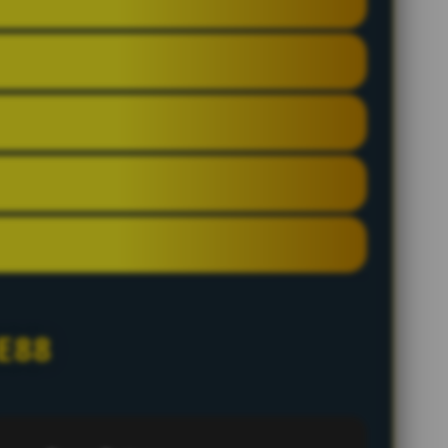
i terbaru. Kami memberikan jaminan stabilitas
serta keamanan member secara profesional.
istematis. Infrastruktur ini memastikan setiap
aman, terhindar dari kendala jaringan atau
ruh portofolio hiburan yang tersedia. Sebagai
utlak yang terus dikawal ketat oleh tim audit
Seluruh rekam jejak privasi dan transaksi saldo
gal oleh pihak yang tidak berkepentingan.
jaringan. Anda dapat mengakses halaman login
ksi internet penyedia layanan lokal tanpa
E88