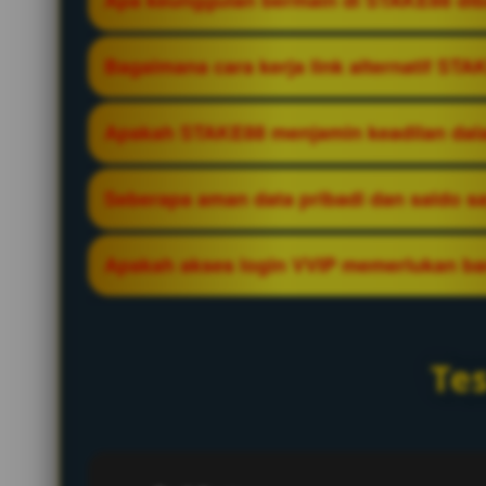
Apa keunggulan bermain di STAKE88 dib
STAKE88 merupakan situs game VVIP eksklusif 
Bagaimana cara kerja link alternatif ST
permainan tanpa jeda, dipadukan dengan sta
Akses link alternatif STAKE88 difungsikan seb
Apakah STAKE88 menjamin keadilan dal
pemain kelas VVIP tetap dapat terhubung k
pemblokiran wilayah.
Tentu saja. Kami mengimplementasikan sistem 
Seberapa aman data pribadi dan saldo s
penyedia layanan berstandar sultan, integrit
kami.
Infrastruktur server anti-lag kami didukung ol
Apakah akses login VVIP memerlukan ba
member diproteksi secara absolut, menutup ra
Sama sekali tidak. Tim engineer kami secara
STAKE88 dengan sangat cepat melalui brow
Te
hambatan apa pun.