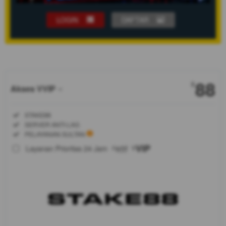
LOGIN
DAFTAR
Show More
88
$
Akses VVIP
Akses
Included:
STAKE88
VVIP
Included:
SERVER ANTI-LAG
SELECTED
Included:
PELAYANAN SULTAN
88
$
ktif
VIP
Layanan Prioritas 24 Jam
A
V
Bergabunglah
di STAKE88,
situs game
VVIP yang
ditenagai
server anti-
lag paling