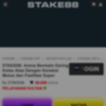
STAKE88
STAKE88 VVIP
SERVER ANTI-LAG
STAKE88 LINK ALTERNATIF
STAKE88: Arena Bermain Daring
OGIN
L
Kelas Atas Dengan Koneksi
Mulus dan Fasilitas Super
By
STAKE88
88,888
online
PELAYANAN SULTAN
LOGIN
DAFTAR