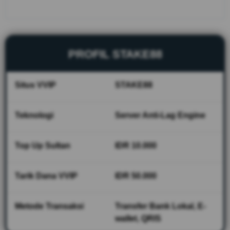
responsif.
Rasakan
kemewahan
pelayanan
sultan tanpa
PROFIL STAKE88
henti untuk
jaminan
taruhan yang
Situs VVIP
STAKE88
aman dan
eksklusif.
Teknologi
Server Anti-Lag Engine
L
i
Top Up Sultan
IDR 10.000
h
a
t
Tarik Dana VVIP
IDR 50.000
d
e
t
Metode Transaksi
Transfer Bank Lokal, E-
a
wallet, QRIS
i