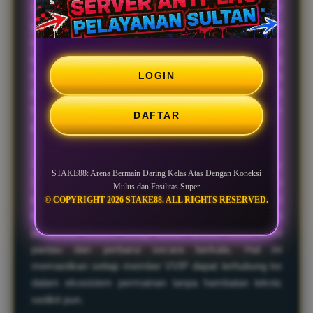
STAKE88
hadir sebagai standar baru situs game VVIP
yang dirancang khusus untuk memastikan pemain
mendapatkan akses login yang mulus kapan pun
dibutuhkan. Berbekal teknologi server anti-lag
LOGIN
mutakhir, kami menjamin stabilitas permainan tingkat
tinggi, sehingga Anda terbebas dari kekhawatiran saat
terjadi lonjakan trafik maupun pemeliharaan sistem
DAFTAR
jaringan.
Tidak hanya berfokus pada kecepatan akses, jalur
STAKE88: Arena Bermain Daring Kelas Atas Dengan Koneksi
STAKE88 login
juga dirancang untuk menyajikan
Mulus dan Fasilitas Super
pengalaman antarmuka yang sangat responsif demi
© COPYRIGHT 2026 STAKE88. ALL RIGHTS RESERVED.
kenyamanan Anda. Sebagai wujud komitmen
pelayanan sultan, setiap tautan akses resmi kami
pantau dan perbarui secara berkala. Hal ini
memastikan setiap member VVIP dapat terhubung ke
dalam ekosistem permainan tanpa hambatan teknis
sedikit pun.