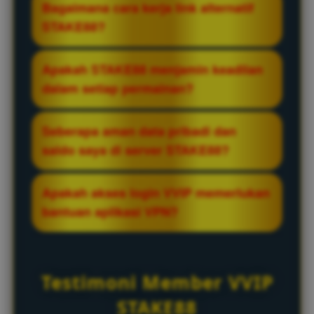
Bagaimana cara kerja link alternatif
eksklusif yang dirancang dengan teknologi
STAKE88?
server anti-lag generasi terbaru. Kami
memberikan jaminan stabilitas permainan
Akses link alternatif STAKE88 difungsikan
Apakah STAKE88 menjamin keadilan
tanpa jeda, dipadukan dengan standar
sebagai jalur privasi bebas hambatan yang
dalam setiap permainan?
pelayanan sultan yang memprioritaskan
diperbarui secara sistematis. Infrastruktur
kenyamanan serta keamanan member
ini memastikan setiap pemain kelas VVIP
Tentu saja. Kami mengimplementasikan
Seberapa aman data pribadi dan
secara profesional.
tetap dapat terhubung ke dalam
sistem Fair Play 100% dengan algoritma
saldo saya di server STAKE88?
ekosistem permainan dengan lancar dan
terverifikasi untuk seluruh portofolio
sangat aman, terhindar dari kendala
hiburan yang tersedia. Sebagai penyedia
Infrastruktur server anti-lag kami
Apakah akses login VVIP memerlukan
jaringan atau pemblokiran wilayah.
layanan berstandar sultan, integritas
didukung oleh protokol enkripsi data
bantuan aplikasi VPN?
operasional dan transparansi hasil adalah
setara perbankan yang berlapis. Seluruh
komitmen mutlak yang terus dikawal ketat
rekam jejak privasi dan transaksi saldo
Sama sekali tidak. Tim engineer kami
oleh tim audit kami.
member diproteksi secara absolut,
secara proaktif melakukan pemeliharaan
Testimoni Member VVIP
menutup rapat segala celah dari ancaman
dan optimasi routing jaringan. Anda dapat
peretasan maupun akses ilegal oleh pihak
mengakses halaman login STAKE88
STAKE88