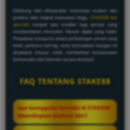
Didukung oleh infrastruktur keamanan modern dan
proteksi data tingkat keamanan tinggi,
STAKE88 link
alternatif
menjadi opsi kredibel bagi pemain yang
mendambakan ekosistem hiburan digital yang stabil.
Perpaduan sempurna antara perlindungan privasi yang
ketat, performa anti-lag, serta kemudahan navigasi ini
diciptakan khusus untuk memberikan kenyamanan
bertransaksi dan bermain secara eksklusif.
FAQ TENTANG STAKE88
Apa keunggulan bermain di STAKE88
dibandingkan platform lain?
STAKE88 merupakan situs game VVIP