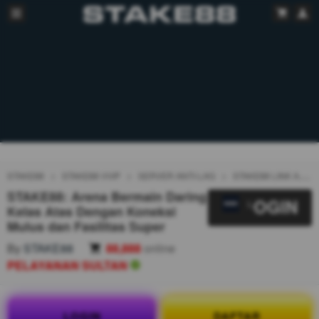
STAKE88
STAKE88 VVIP
SERVER ANTI-LAG
STAKE88 LINK ALTERNATIF
STAKE88: Arena Bermain Daring
OGIN
L
Kelas Atas Dengan Koneksi
Mulus dan Fasilitas Super
By
STAKE88
88,888
online
PELAYANAN SULTAN
LOGIN
DAFTAR