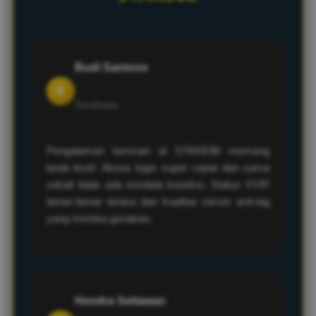
yang tidak berkepentingan.
dengan sangat cepat melalui browser
perangkat pintar maupun desktop
menggunakan koneksi internet penyedia
layanan lokal tanpa hambatan apa pun.
Budi Santoso
B
Surabaya
Pengalaman bermain di STAKE88 memang
beda level. Akses login super cepat dan sama
sekali tidak ada kendala koneksi. Status VVIP
benar-benar terasa dari kualitas server anti-lag
yang mereka gunakan.
Hendra Setiawan