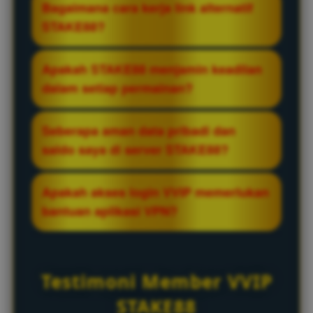
Bagaimana cara kerja link alternatif
eksklusif yang dirancang dengan teknologi
STAKE88?
server anti-lag generasi terbaru. Kami
memberikan jaminan stabilitas permainan
Akses link alternatif STAKE88 difungsikan
Apakah STAKE88 menjamin keadilan
tanpa jeda, dipadukan dengan standar
sebagai jalur privasi bebas hambatan yang
dalam setiap permainan?
pelayanan sultan yang memprioritaskan
diperbarui secara sistematis. Infrastruktur
kenyamanan serta keamanan member
ini memastikan setiap pemain kelas VVIP
Tentu saja. Kami mengimplementasikan
Seberapa aman data pribadi dan
secara profesional.
tetap dapat terhubung ke dalam
sistem Fair Play 100% dengan algoritma
saldo saya di server STAKE88?
ekosistem permainan dengan lancar dan
terverifikasi untuk seluruh portofolio
sangat aman, terhindar dari kendala
hiburan yang tersedia. Sebagai penyedia
Infrastruktur server anti-lag kami
Apakah akses login VVIP memerlukan
jaringan atau pemblokiran wilayah.
layanan berstandar sultan, integritas
didukung oleh protokol enkripsi data
bantuan aplikasi VPN?
operasional dan transparansi hasil adalah
setara perbankan yang berlapis. Seluruh
komitmen mutlak yang terus dikawal ketat
rekam jejak privasi dan transaksi saldo
Sama sekali tidak. Tim engineer kami
oleh tim audit kami.
member diproteksi secara absolut,
secara proaktif melakukan pemeliharaan
Testimoni Member VVIP
menutup rapat segala celah dari ancaman
dan optimasi routing jaringan. Anda dapat
peretasan maupun akses ilegal oleh pihak
mengakses halaman login STAKE88
STAKE88