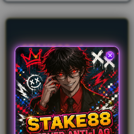
l
l
i
s
e
n
s
STAKE88: Arena
i
Bermain Daring
Kelas Atas
Dengan Koneksi
Mulus dan
Fasilitas Super