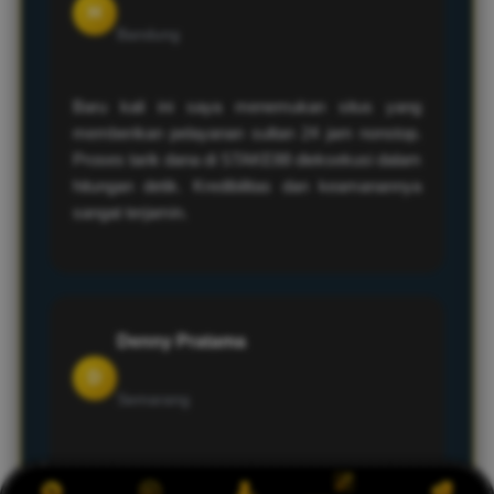
H
Bandung
Baru kali ini saya menemukan situs yang
memberikan pelayanan sultan 24 jam nonstop.
Proses tarik dana di STAKE88 dieksekusi dalam
hitungan detik. Kredibilitas dan keamanannya
sangat terjamin.
Denny Pratama
D
Semarang
Saya sangat mengutamakan privasi data, dan