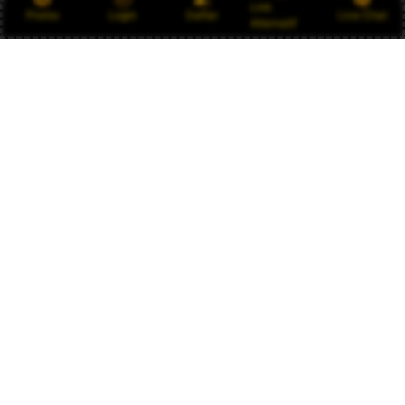
infrastruktur enkripsi dari STAKE88 menjawab
Link
Promo
Login
Daftar
Live Chat
Alternatif
keraguan saya. Link alternatifnya selalu
responsif, menjadikan pengalaman bermain jauh
lebih eksklusif dan aman.