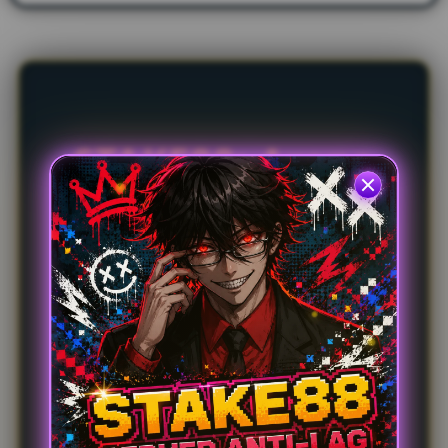
l
l
i
s
e
n
s
STAKE88: Arena
i
Bermain Daring
Kelas Atas
Dengan Koneksi
Mulus dan
Fasilitas Super