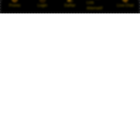
infrastruktur enkripsi dari STAKE88 menjawab
Link
Promo
Login
Daftar
Live Chat
Alternatif
keraguan saya. Link alternatifnya selalu
responsif, menjadikan pengalaman bermain jauh
lebih eksklusif dan aman.