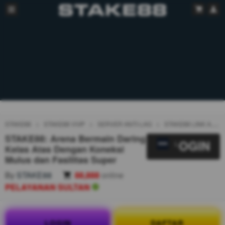
STAKE88
STAKE88 VVIP
SERVER ANTI-LAG
STAKE88 LINK ALTERNATIF
STAKE88: Arena Bermain Daring
OGIN
L
Kelas Atas Dengan Koneksi
Mulus dan Fasilitas Super
By
STAKE88
88,888
online
PELAYANAN SULTAN
LOGIN
DAFTAR