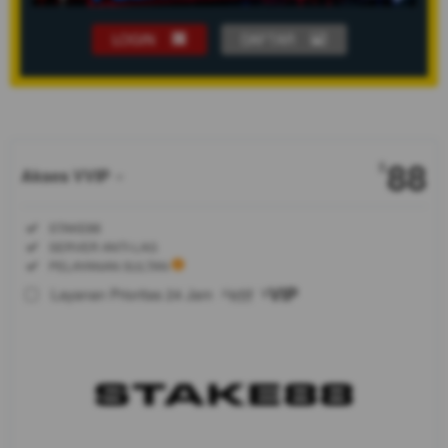
LOGIN
DAFTAR
Show More
88
$
Akses VVIP
Akses
Included:
STAKE88
VVIP
Included:
SERVER ANTI-LAG
SELECTED
Included:
PELAYANAN SULTAN
88
$
ktif
VIP
Layanan Prioritas 24 Jam
A
V
Bergabunglah
di STAKE88,
situs game
VVIP yang
ditenagai
server anti-
lag paling