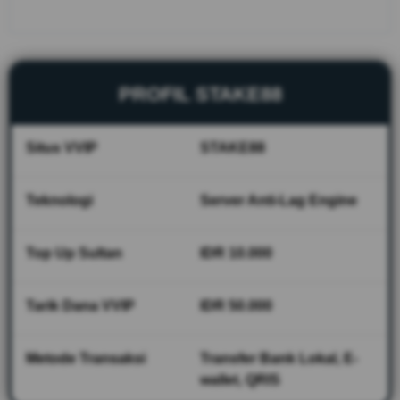
responsif.
Rasakan
kemewahan
pelayanan
sultan tanpa
PROFIL STAKE88
henti untuk
jaminan
taruhan yang
Situs VVIP
STAKE88
aman dan
eksklusif.
Teknologi
Server Anti-Lag Engine
L
i
Top Up Sultan
IDR 10.000
h
a
t
Tarik Dana VVIP
IDR 50.000
d
e
t
Metode Transaksi
Transfer Bank Lokal, E-
a
wallet, QRIS
i