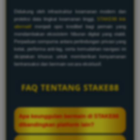
Didukung oleh infrastruktur keamanan modern dan
proteksi data tingkat keamanan tinggi,
STAKE88 link
alternatif
menjadi opsi kredibel bagi pemain yang
mendambakan ekosistem hiburan digital yang stabil.
Perpaduan sempurna antara perlindungan privasi yang
ketat, performa anti-lag, serta kemudahan navigasi ini
diciptakan khusus untuk memberikan kenyamanan
bertransaksi dan bermain secara eksklusif.
FAQ TENTANG STAKE88
Apa keunggulan bermain di STAKE88
dibandingkan platform lain?
STAKE88 merupakan situs game VVIP