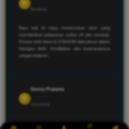
H
Bandung
Baru kali ini saya menemukan situs yang
memberikan pelayanan sultan 24 jam nonstop.
Proses tarik dana di STAKE88 dieksekusi dalam
hitungan detik. Kredibilitas dan keamanannya
sangat terjamin.
Denny Pratama
D
Semarang
Saya sangat mengutamakan privasi data, dan