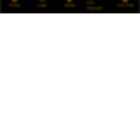
infrastruktur enkripsi dari STAKE88 menjawab
Link
Promo
Login
Daftar
Live Chat
Alternatif
keraguan saya. Link alternatifnya selalu
responsif, menjadikan pengalaman bermain jauh
lebih eksklusif dan aman.