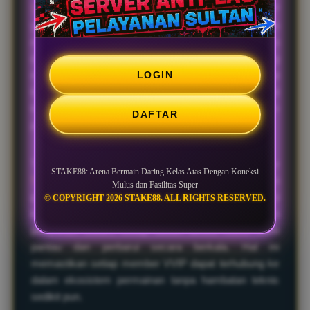
STAKE88
hadir sebagai standar baru situs game VVIP
yang dirancang khusus untuk memastikan pemain
mendapatkan akses login yang mulus kapan pun
dibutuhkan. Berbekal teknologi server anti-lag
LOGIN
mutakhir, kami menjamin stabilitas permainan tingkat
tinggi, sehingga Anda terbebas dari kekhawatiran saat
terjadi lonjakan trafik maupun pemeliharaan sistem
DAFTAR
jaringan.
Tidak hanya berfokus pada kecepatan akses, jalur
STAKE88: Arena Bermain Daring Kelas Atas Dengan Koneksi
STAKE88 login
juga dirancang untuk menyajikan
Mulus dan Fasilitas Super
pengalaman antarmuka yang sangat responsif demi
© COPYRIGHT 2026 STAKE88. ALL RIGHTS RESERVED.
kenyamanan Anda. Sebagai wujud komitmen
pelayanan sultan, setiap tautan akses resmi kami
pantau dan perbarui secara berkala. Hal ini
memastikan setiap member VVIP dapat terhubung ke
dalam ekosistem permainan tanpa hambatan teknis
sedikit pun.