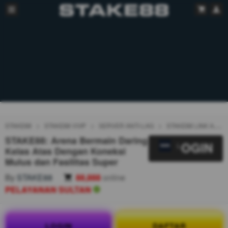
STAKE88
STAKE88 VVIP
SERVER ANTI-LAG
STAKE88 LINK ALTERNATIF
STAKE88: Arena Bermain Daring
OGIN
L
Kelas Atas Dengan Koneksi
Mulus dan Fasilitas Super
By
STAKE88
88,888
online
PELAYANAN SULTAN
LOGIN
DAFTAR