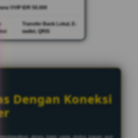
Dana VVIP
IDR 50.000
e
Transfer Bank Lokal, E-
ksi
wallet, QRIS
tas Dengan Koneksi
er
mendapatkan akses login yang mulus kapan pun