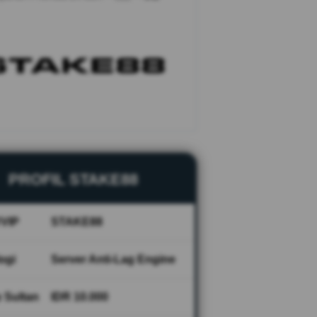
an tanpa henti untuk jaminan taruhan
 aman dan eksklusif.
PROFIL STAKE88
VVIP
STAKE88
ogi
Server Anti-Lag Engine
 Sultan
IDR 10.000