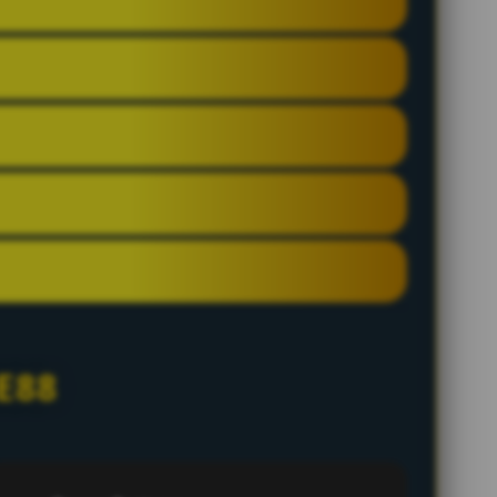
i terbaru. Kami memberikan jaminan stabilitas
serta keamanan member secara profesional.
istematis. Infrastruktur ini memastikan setiap
aman, terhindar dari kendala jaringan atau
ruh portofolio hiburan yang tersedia. Sebagai
utlak yang terus dikawal ketat oleh tim audit
Seluruh rekam jejak privasi dan transaksi saldo
gal oleh pihak yang tidak berkepentingan.
jaringan. Anda dapat mengakses halaman login
ksi internet penyedia layanan lokal tanpa
E88