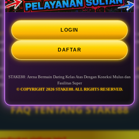
akhir, kami menjamin stabilitas permainan tingkat tinggi, se
n.
LOGIN
STAKE88 login
juga dirancang untuk menyajikan pengalaman 
etiap tautan akses resmi kami pantau dan perbarui secara ber
DAFTAR
atan teknis sedikit pun.
an proteksi data tingkat keamanan tinggi,
STAKE88 link alt
l. Perpaduan sempurna antara perlindungan privasi yang ketat
STAKE88: Arena Bermain Daring Kelas Atas Dengan Koneksi Mulus dan
Fasilitas Super
rtransaksi dan bermain secara eksklusif.
© COPYRIGHT 2026 STAKE88. ALL RIGHTS RESERVED.
FAQ TENTANG STAKE88