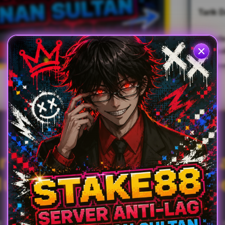
Tarik 
Metod
DAFTAR
Transa
rmain Daring Kelas A
ulus dan Fasilitas Sup
me VVIP yang dirancang khusus untuk memastikan pemain 