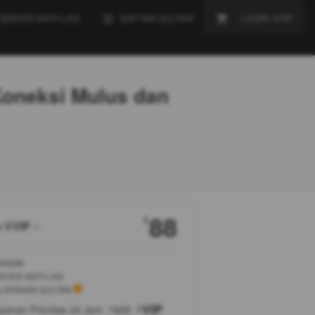
SERVER ANTI-LAG
DAFTAR SULTAN
LOGIN VVIP
Koneksi Mulus dan
88
$
 VVIP
88
s VVIP
$
SELECTED
luded:
AKE88
luded:
abunglah di STAKE88, situs game VVIP
RVER ANTI-LAG
luded:
LAYANAN SULTAN
ditenagai server anti-lag paling
onsif. Rasakan kemewahan pelayanan
ktif
VIP
yanan Prioritas 24 Jam
A
V