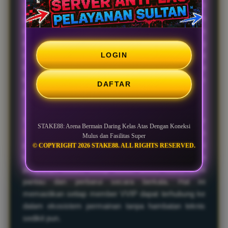
STAKE88
hadir sebagai standar baru situs game VVIP
yang dirancang khusus untuk memastikan pemain
mendapatkan akses login yang mulus kapan pun
dibutuhkan. Berbekal teknologi server anti-lag
LOGIN
mutakhir, kami menjamin stabilitas permainan tingkat
tinggi, sehingga Anda terbebas dari kekhawatiran saat
terjadi lonjakan trafik maupun pemeliharaan sistem
DAFTAR
jaringan.
Tidak hanya berfokus pada kecepatan akses, jalur
STAKE88: Arena Bermain Daring Kelas Atas Dengan Koneksi
STAKE88 login
juga dirancang untuk menyajikan
Mulus dan Fasilitas Super
pengalaman antarmuka yang sangat responsif demi
© COPYRIGHT 2026 STAKE88. ALL RIGHTS RESERVED.
kenyamanan Anda. Sebagai wujud komitmen
pelayanan sultan, setiap tautan akses resmi kami
pantau dan perbarui secara berkala. Hal ini
memastikan setiap member VVIP dapat terhubung ke
dalam ekosistem permainan tanpa hambatan teknis
sedikit pun.