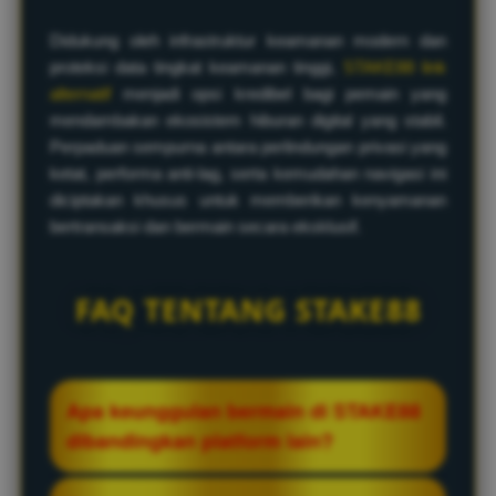
Didukung oleh infrastruktur keamanan modern dan
proteksi data tingkat keamanan tinggi,
STAKE88 link
alternatif
menjadi opsi kredibel bagi pemain yang
mendambakan ekosistem hiburan digital yang stabil.
Perpaduan sempurna antara perlindungan privasi yang
ketat, performa anti-lag, serta kemudahan navigasi ini
diciptakan khusus untuk memberikan kenyamanan
bertransaksi dan bermain secara eksklusif.
FAQ TENTANG STAKE88
Apa keunggulan bermain di STAKE88
dibandingkan platform lain?
STAKE88 merupakan situs game VVIP