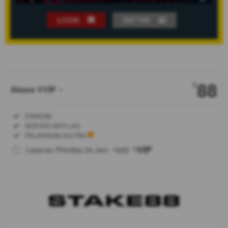
LOGIN
DAFTAR
Show More
88
$
Akses VVIP
Akses
Included:
STAKE88
VVIP
Included:
SERVER ANTI-LAG
SELECTED
Included:
PELAYANAN SULTAN
88
$
ktif
VIP
Layanan Prioritas 24 Jam
A
V
Bergabunglah
di STAKE88,
situs game
VVIP yang
ditenagai
server anti-
lag paling