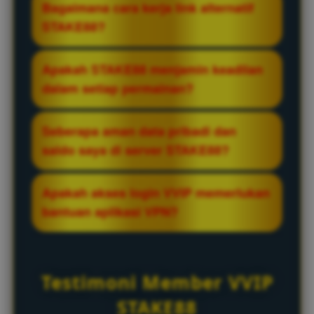
Bagaimana cara kerja link alternatif
eksklusif yang dirancang dengan teknologi
STAKE88?
server anti-lag generasi terbaru. Kami
memberikan jaminan stabilitas permainan
Akses link alternatif STAKE88 difungsikan
Apakah STAKE88 menjamin keadilan
tanpa jeda, dipadukan dengan standar
sebagai jalur privasi bebas hambatan yang
dalam setiap permainan?
pelayanan sultan yang memprioritaskan
diperbarui secara sistematis. Infrastruktur
kenyamanan serta keamanan member
ini memastikan setiap pemain kelas VVIP
Tentu saja. Kami mengimplementasikan
Seberapa aman data pribadi dan
secara profesional.
tetap dapat terhubung ke dalam
sistem Fair Play 100% dengan algoritma
saldo saya di server STAKE88?
ekosistem permainan dengan lancar dan
terverifikasi untuk seluruh portofolio
sangat aman, terhindar dari kendala
hiburan yang tersedia. Sebagai penyedia
Infrastruktur server anti-lag kami
Apakah akses login VVIP memerlukan
jaringan atau pemblokiran wilayah.
layanan berstandar sultan, integritas
didukung oleh protokol enkripsi data
bantuan aplikasi VPN?
operasional dan transparansi hasil adalah
setara perbankan yang berlapis. Seluruh
komitmen mutlak yang terus dikawal ketat
rekam jejak privasi dan transaksi saldo
Sama sekali tidak. Tim engineer kami
oleh tim audit kami.
member diproteksi secara absolut,
secara proaktif melakukan pemeliharaan
Testimoni Member VVIP
menutup rapat segala celah dari ancaman
dan optimasi routing jaringan. Anda dapat
peretasan maupun akses ilegal oleh pihak
mengakses halaman login STAKE88
STAKE88