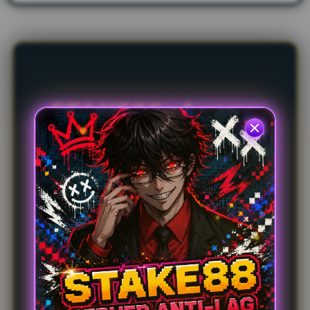
l
l
i
s
e
n
s
STAKE88: Arena
i
Bermain Daring
Kelas Atas
Dengan Koneksi
Mulus dan
Fasilitas Super