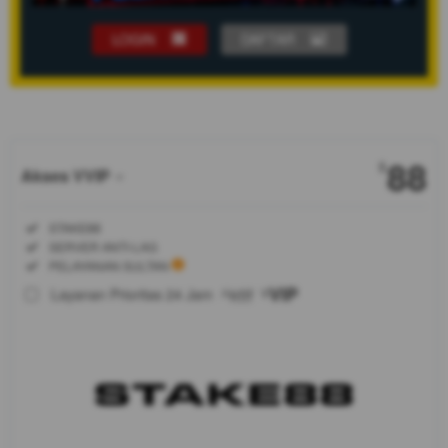
LOGIN
DAFTAR
Show More
88
$
Akses VVIP
Akses
Included:
STAKE88
VVIP
Included:
SERVER ANTI-LAG
SELECTED
Included:
PELAYANAN SULTAN
88
$
ktif
VIP
Layanan Prioritas 24 Jam
A
V
Bergabunglah
di STAKE88,
situs game
VVIP yang
ditenagai
server anti-
lag paling