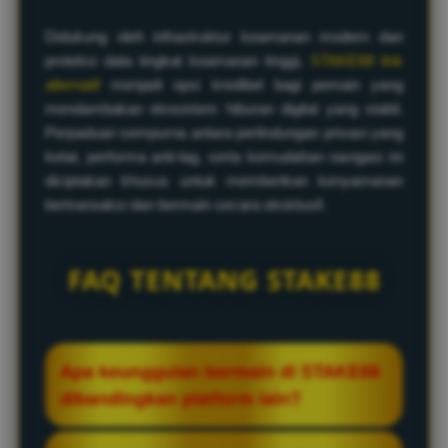
Didukung oleh infrastruktur keamanan modern dan
proteksi data tingkat keamanan tinggi,
STAKE88 link
alternatif
menjadi opsi kredibel bagi pemain yang
mendambakan ekosistem hiburan digital yang stabil.
Perpaduan sempurna antara perlindungan privasi yang
ketat, performa anti-lag, serta kemudahan navigasi ini
diciptakan khusus untuk memberikan kenyamanan
bertransaksi dan bermain secara eksklusif.
FAQ TENTANG STAKE88
Apa keunggulan bermain di STAKE88
dibandingkan platform lain?
STAKE88 merupakan situs game VVIP