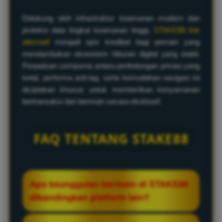
Didukung oleh infrastruktur keamanan modern dan
proteksi data tingkat keamanan tinggi,
STAKE88 link
alternatif
menjadi opsi kredibel bagi pemain yang
mendambakan ekosistem hiburan digital yang stabil.
Perpaduan sempurna antara perlindungan privasi yang
ketat, performa anti-lag, serta kemudahan navigasi ini
diciptakan khusus untuk memberikan kenyamanan
bertransaksi dan bermain secara eksklusif.
FAQ TENTANG STAKE88
Apa keunggulan bermain di STAKE88
dibandingkan platform lain?
STAKE88 merupakan situs game VVIP