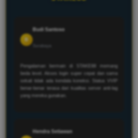
yang tidak berkepentingan.
dengan sangat cepat melalui browser
perangkat pintar maupun desktop
menggunakan koneksi internet penyedia
layanan lokal tanpa hambatan apa pun.
Budi Santoso
B
Surabaya
Pengalaman bermain di STAKE88 memang
beda level. Akses login super cepat dan sama
sekali tidak ada kendala koneksi. Status VVIP
benar-benar terasa dari kualitas server anti-lag
yang mereka gunakan.
Hendra Setiawan