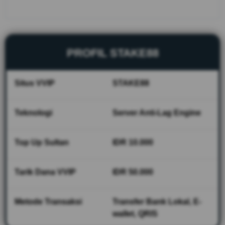
responsif.
Rasakan
kemewahan
pelayanan
sultan tanpa
PROFIL STAKE88
henti untuk
jaminan
taruhan yang
Situs VVIP
STAKE88
aman dan
eksklusif.
Teknologi
Server Anti-Lag Engine
L
i
Top Up Sultan
IDR 10.000
h
a
t
Tarik Dana VVIP
IDR 50.000
d
e
t
Metode Transaksi
Transfer Bank Lokal, E-
a
wallet, QRIS
i