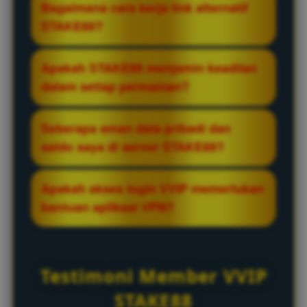
Bagaimana cara kerja link alternatif
eksklusif yang dirancang dengan teknologi
STAKE88?
server anti-lag generasi terbaru. Kami
memberikan jaminan stabilitas permainan
Akses link alternatif STAKE88 difungsikan
Apakah STAKE88 menjamin keadilan
tanpa jeda, dipadukan dengan standar
sebagai jalur privasi bebas hambatan yang
dalam setiap permainan?
pelayanan sultan yang memprioritaskan
diperbarui secara sistematis. Infrastruktur
kenyamanan serta keamanan member
ini memastikan setiap pemain kelas VVIP
Tentu saja. Kami mengimplementasikan
Seberapa aman data pribadi dan
secara profesional.
tetap dapat terhubung ke dalam
sistem Fair Play 100% dengan algoritma
saldo saya di server STAKE88?
ekosistem permainan dengan lancar dan
terverifikasi untuk seluruh portofolio
sangat aman, terhindar dari kendala
hiburan yang tersedia. Sebagai penyedia
Infrastruktur server anti-lag kami
Apakah akses login VVIP memerlukan
jaringan atau pemblokiran wilayah.
layanan berstandar sultan, integritas
didukung oleh protokol enkripsi data
bantuan aplikasi VPN?
operasional dan transparansi hasil adalah
setara perbankan yang berlapis. Seluruh
komitmen mutlak yang terus dikawal ketat
rekam jejak privasi dan transaksi saldo
Sama sekali tidak. Tim engineer kami
oleh tim audit kami.
member diproteksi secara absolut,
secara proaktif melakukan pemeliharaan
Testimoni Member VVIP
menutup rapat segala celah dari ancaman
dan optimasi routing jaringan. Anda dapat
peretasan maupun akses ilegal oleh pihak
mengakses halaman login STAKE88
STAKE88