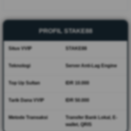
responsif.
Rasakan
kemewahan
pelayanan
sultan tanpa
PROFIL STAKE88
henti untuk
jaminan
taruhan yang
Situs VVIP
STAKE88
aman dan
eksklusif.
Teknologi
Server Anti-Lag Engine
L
i
Top Up Sultan
IDR 10.000
h
a
t
Tarik Dana VVIP
IDR 50.000
d
e
t
Metode Transaksi
Transfer Bank Lokal, E-
a
wallet, QRIS
i