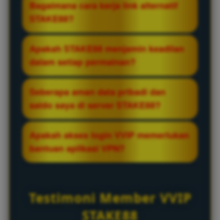
Bagaimana cara kerja link alternatif
eksklusif yang dirancang dengan teknologi
STAKE88?
server anti-lag generasi terbaru. Kami
memberikan jaminan stabilitas permainan
Akses link alternatif STAKE88 difungsikan
Apakah STAKE88 menjamin keadilan
tanpa jeda, dipadukan dengan standar
sebagai jalur privasi bebas hambatan yang
dalam setiap permainan?
pelayanan sultan yang memprioritaskan
diperbarui secara sistematis. Infrastruktur
kenyamanan serta keamanan member
ini memastikan setiap pemain kelas VVIP
Tentu saja. Kami mengimplementasikan
Seberapa aman data pribadi dan
secara profesional.
tetap dapat terhubung ke dalam
sistem Fair Play 100% dengan algoritma
saldo saya di server STAKE88?
ekosistem permainan dengan lancar dan
terverifikasi untuk seluruh portofolio
sangat aman, terhindar dari kendala
hiburan yang tersedia. Sebagai penyedia
Infrastruktur server anti-lag kami
Apakah akses login VVIP memerlukan
jaringan atau pemblokiran wilayah.
layanan berstandar sultan, integritas
didukung oleh protokol enkripsi data
bantuan aplikasi VPN?
operasional dan transparansi hasil adalah
setara perbankan yang berlapis. Seluruh
komitmen mutlak yang terus dikawal ketat
rekam jejak privasi dan transaksi saldo
Sama sekali tidak. Tim engineer kami
oleh tim audit kami.
member diproteksi secara absolut,
secara proaktif melakukan pemeliharaan
Testimoni Member VVIP
menutup rapat segala celah dari ancaman
dan optimasi routing jaringan. Anda dapat
peretasan maupun akses ilegal oleh pihak
mengakses halaman login STAKE88
STAKE88