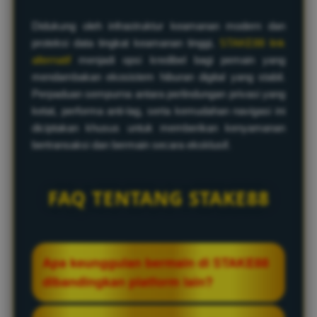
Didukung oleh infrastruktur keamanan modern dan
proteksi data tingkat keamanan tinggi,
STAKE88 link
alternatif
menjadi opsi kredibel bagi pemain yang
mendambakan ekosistem hiburan digital yang stabil.
Perpaduan sempurna antara perlindungan privasi yang
ketat, performa anti-lag, serta kemudahan navigasi ini
diciptakan khusus untuk memberikan kenyamanan
bertransaksi dan bermain secara eksklusif.
FAQ TENTANG STAKE88
Apa keunggulan bermain di STAKE88
dibandingkan platform lain?
STAKE88 merupakan situs game VVIP