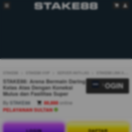
STAKE88
STAKE88 VVIP
SERVER ANTI-LAG
STAKE88 LINK ALTERNATIF
STAKE88: Arena Bermain Daring
OGIN
L
Kelas Atas Dengan Koneksi
Mulus dan Fasilitas Super
By
STAKE88
88,888
online
PELAYANAN SULTAN
LOGIN
DAFTAR