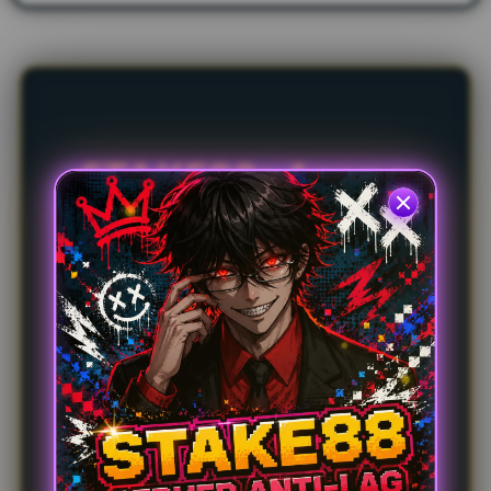
l
l
i
s
e
n
s
STAKE88: Arena
i
Bermain Daring
Kelas Atas
Dengan Koneksi
Mulus dan
Fasilitas Super