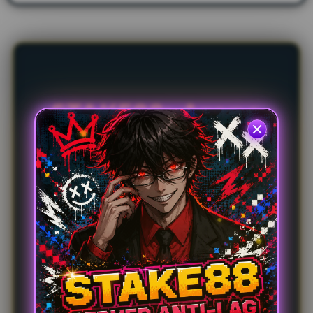
l
l
i
s
e
n
s
STAKE88: Arena
i
Bermain Daring
Kelas Atas
Dengan Koneksi
Mulus dan
Fasilitas Super