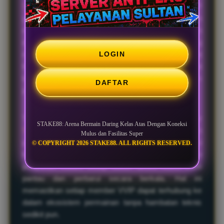
STAKE88
hadir sebagai standar baru situs game VVIP
yang dirancang khusus untuk memastikan pemain
mendapatkan akses login yang mulus kapan pun
dibutuhkan. Berbekal teknologi server anti-lag
LOGIN
mutakhir, kami menjamin stabilitas permainan tingkat
tinggi, sehingga Anda terbebas dari kekhawatiran saat
terjadi lonjakan trafik maupun pemeliharaan sistem
DAFTAR
jaringan.
Tidak hanya berfokus pada kecepatan akses, jalur
STAKE88: Arena Bermain Daring Kelas Atas Dengan Koneksi
STAKE88 login
juga dirancang untuk menyajikan
Mulus dan Fasilitas Super
pengalaman antarmuka yang sangat responsif demi
© COPYRIGHT 2026 STAKE88. ALL RIGHTS RESERVED.
kenyamanan Anda. Sebagai wujud komitmen
pelayanan sultan, setiap tautan akses resmi kami
pantau dan perbarui secara berkala. Hal ini
memastikan setiap member VVIP dapat terhubung ke
dalam ekosistem permainan tanpa hambatan teknis
sedikit pun.