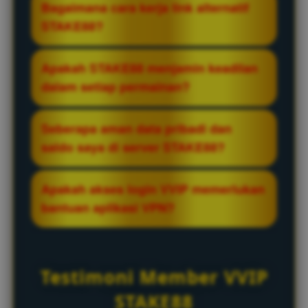
Bagaimana cara kerja link alternatif
eksklusif yang dirancang dengan teknologi
STAKE88?
server anti-lag generasi terbaru. Kami
memberikan jaminan stabilitas permainan
Akses link alternatif STAKE88 difungsikan
Apakah STAKE88 menjamin keadilan
tanpa jeda, dipadukan dengan standar
sebagai jalur privasi bebas hambatan yang
dalam setiap permainan?
pelayanan sultan yang memprioritaskan
diperbarui secara sistematis. Infrastruktur
kenyamanan serta keamanan member
ini memastikan setiap pemain kelas VVIP
Tentu saja. Kami mengimplementasikan
Seberapa aman data pribadi dan
secara profesional.
tetap dapat terhubung ke dalam
sistem Fair Play 100% dengan algoritma
saldo saya di server STAKE88?
ekosistem permainan dengan lancar dan
terverifikasi untuk seluruh portofolio
sangat aman, terhindar dari kendala
hiburan yang tersedia. Sebagai penyedia
Infrastruktur server anti-lag kami
Apakah akses login VVIP memerlukan
jaringan atau pemblokiran wilayah.
layanan berstandar sultan, integritas
didukung oleh protokol enkripsi data
bantuan aplikasi VPN?
operasional dan transparansi hasil adalah
setara perbankan yang berlapis. Seluruh
komitmen mutlak yang terus dikawal ketat
rekam jejak privasi dan transaksi saldo
Sama sekali tidak. Tim engineer kami
oleh tim audit kami.
member diproteksi secara absolut,
secara proaktif melakukan pemeliharaan
Testimoni Member VVIP
menutup rapat segala celah dari ancaman
dan optimasi routing jaringan. Anda dapat
peretasan maupun akses ilegal oleh pihak
mengakses halaman login STAKE88
STAKE88