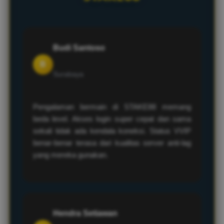
yang tidak berkepentingan.
dengan sangat cepat melalui browser
perangkat pintar maupun desktop
menggunakan koneksi internet penyedia
layanan lokal tanpa hambatan apa pun.
Budi Santoso
B
Surabaya
Pengalaman bermain di STAKE88 memang
beda level. Akses login super cepat dan sama
sekali tidak ada kendala koneksi. Status VVIP
benar-benar terasa dari kualitas server anti-lag
yang mereka gunakan.
Hendra Setiawan