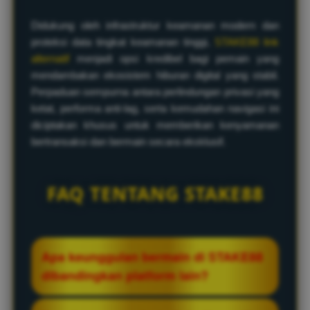
Didukung oleh infrastruktur keamanan modern dan
proteksi data tingkat keamanan tinggi,
STAKE88 link
alternatif
menjadi opsi kredibel bagi pemain yang
mendambakan ekosistem hiburan digital yang stabil.
Perpaduan sempurna antara perlindungan privasi yang
ketat, performa anti-lag, serta kemudahan navigasi ini
diciptakan khusus untuk memberikan kenyamanan
bertransaksi dan bermain secara eksklusif.
FAQ TENTANG STAKE88
Apa keunggulan bermain di STAKE88
dibandingkan platform lain?
STAKE88 merupakan situs game VVIP