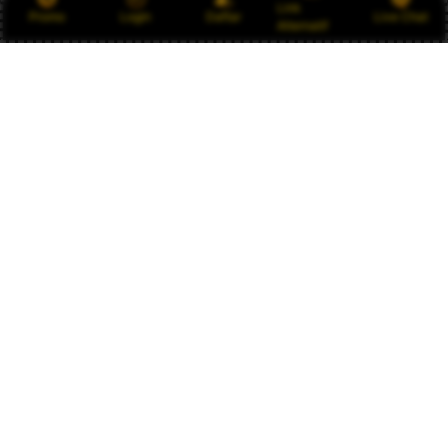
infrastruktur enkripsi dari STAKE88 menjawab
Link
Promo
Login
Daftar
Live Chat
Alternatif
keraguan saya. Link alternatifnya selalu
responsif, menjadikan pengalaman bermain jauh
lebih eksklusif dan aman.