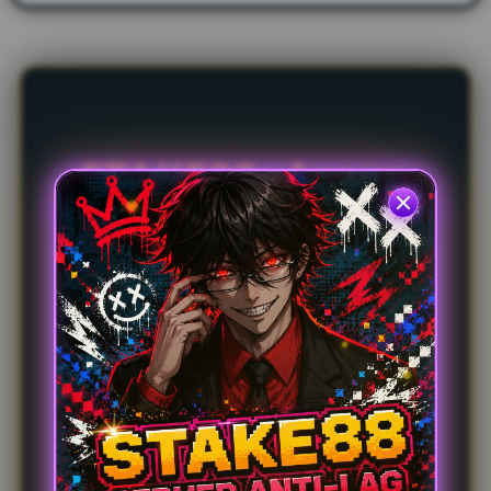
l
l
i
s
e
n
s
STAKE88: Arena
i
Bermain Daring
Kelas Atas
Dengan Koneksi
Mulus dan
Fasilitas Super