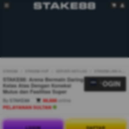
STAKE88
STAKE88 VVIP
SERVER ANTI-LAG
STAKE88 LINK ALTERNATIF
STAKE88: Arena Bermain Daring
OGIN
L
Kelas Atas Dengan Koneksi
Mulus dan Fasilitas Super
By
STAKE88
88,888
online
PELAYANAN SULTAN
LOGIN
DAFTAR