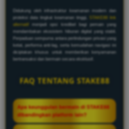
Didukung oleh infrastruktur keamanan modern dan
proteksi data tingkat keamanan tinggi,
STAKE88 link
alternatif
menjadi opsi kredibel bagi pemain yang
mendambakan ekosistem hiburan digital yang stabil.
Perpaduan sempurna antara perlindungan privasi yang
ketat, performa anti-lag, serta kemudahan navigasi ini
diciptakan khusus untuk memberikan kenyamanan
bertransaksi dan bermain secara eksklusif.
FAQ TENTANG STAKE88
Apa keunggulan bermain di STAKE88
dibandingkan platform lain?
STAKE88 merupakan situs game VVIP