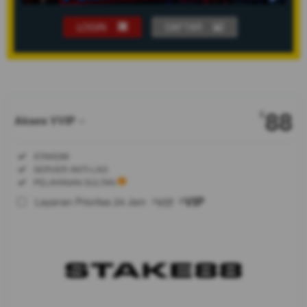
LOGIN
DAFTAR
Show More
88
$
Akses VVIP
Akses
Included:
STAKE88
VVIP
Included:
SERVER ANTI-LAG
SELECTED
Included:
PELAYANAN SULTAN
88
$
ktif
VIP
Layanan Prioritas 24 Jam
A
V
Bergabunglah
di STAKE88,
situs game
VVIP yang
ditenagai
server anti-
lag paling