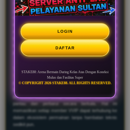
STAKE88
hadir sebagai standar baru situs game VVIP
yang dirancang khusus untuk memastikan pemain
mendapatkan akses login yang mulus kapan pun
dibutuhkan. Berbekal teknologi server anti-lag
LOGIN
mutakhir, kami menjamin stabilitas permainan tingkat
tinggi, sehingga Anda terbebas dari kekhawatiran saat
terjadi lonjakan trafik maupun pemeliharaan sistem
DAFTAR
jaringan.
Tidak hanya berfokus pada kecepatan akses, jalur
STAKE88: Arena Bermain Daring Kelas Atas Dengan Koneksi
STAKE88 login
juga dirancang untuk menyajikan
Mulus dan Fasilitas Super
pengalaman antarmuka yang sangat responsif demi
© COPYRIGHT 2026 STAKE88. ALL RIGHTS RESERVED.
kenyamanan Anda. Sebagai wujud komitmen
pelayanan sultan, setiap tautan akses resmi kami
pantau dan perbarui secara berkala. Hal ini
memastikan setiap member VVIP dapat terhubung ke
dalam ekosistem permainan tanpa hambatan teknis
sedikit pun.