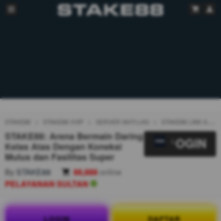
STAKE88
STAKE88 VVIP
SERVER ANTI-LAG
STAKE88 LINK ALTERNATIF
STAKE88: Arena Bermain Daring
OGIN
L
Kelas Atas Dengan Koneksi
Mulus dan Fasilitas Super
By
STAKE88
88,888
online
PELAYANAN SULTAN
LOGIN
DAFTAR