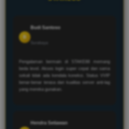
yang tidak berkepentingan.
dengan sangat cepat melalui browser
perangkat pintar maupun desktop
menggunakan koneksi internet penyedia
layanan lokal tanpa hambatan apa pun.
Budi Santoso
B
Surabaya
Pengalaman bermain di STAKE88 memang
beda level. Akses login super cepat dan sama
sekali tidak ada kendala koneksi. Status VVIP
benar-benar terasa dari kualitas server anti-lag
yang mereka gunakan.
Hendra Setiawan