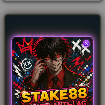
l
l
i
s
e
n
s
STAKE88: Arena
i
Bermain Daring
Kelas Atas
Dengan Koneksi
Mulus dan
Fasilitas Super