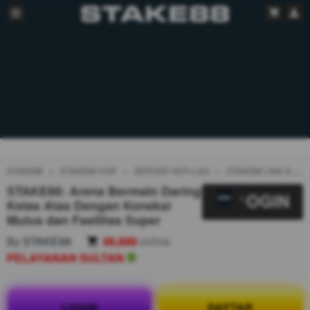
STAKE88
STAKE88 VVIP
SERVER ANTI-LAG
STAKE88 LINK ALTERNATIF
STAKE88: Arena Bermain Daring
OGIN
L
Kelas Atas Dengan Koneksi
Mulus dan Fasilitas Super
By
STAKE88
88,888
online
PELAYANAN SULTAN
LOGIN
DAFTAR