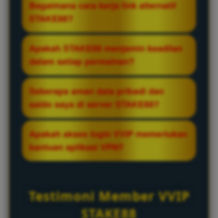
Bagaimana cara kerja link alternatif
eksklusif yang dirancang dengan teknologi
STAKE88?
server anti-lag generasi terbaru. Kami
memberikan jaminan stabilitas permainan
Akses link alternatif STAKE88 difungsikan
Apakah STAKE88 menjamin keadilan
tanpa jeda, dipadukan dengan standar
sebagai jalur privasi bebas hambatan yang
dalam setiap permainan?
pelayanan sultan yang memprioritaskan
diperbarui secara sistematis. Infrastruktur
kenyamanan serta keamanan member
ini memastikan setiap pemain kelas VVIP
Tentu saja. Kami mengimplementasikan
Seberapa aman data pribadi dan
secara profesional.
tetap dapat terhubung ke dalam
sistem Fair Play 100% dengan algoritma
saldo saya di server STAKE88?
ekosistem permainan dengan lancar dan
terverifikasi untuk seluruh portofolio
sangat aman, terhindar dari kendala
hiburan yang tersedia. Sebagai penyedia
Infrastruktur server anti-lag kami
Apakah akses login VVIP memerlukan
jaringan atau pemblokiran wilayah.
layanan berstandar sultan, integritas
didukung oleh protokol enkripsi data
bantuan aplikasi VPN?
operasional dan transparansi hasil adalah
setara perbankan yang berlapis. Seluruh
komitmen mutlak yang terus dikawal ketat
rekam jejak privasi dan transaksi saldo
Sama sekali tidak. Tim engineer kami
oleh tim audit kami.
member diproteksi secara absolut,
secara proaktif melakukan pemeliharaan
Testimoni Member VVIP
menutup rapat segala celah dari ancaman
dan optimasi routing jaringan. Anda dapat
peretasan maupun akses ilegal oleh pihak
mengakses halaman login STAKE88
STAKE88