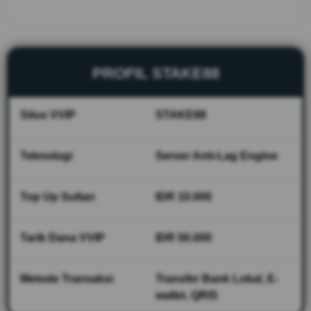
responsif.
Rasakan
kemewahan
pelayanan
sultan tanpa
PROFIL STAKE88
henti untuk
jaminan
taruhan yang
Situs VVIP
STAKE88
aman dan
eksklusif.
Teknologi
Server Anti-Lag Engine
L
i
Top Up Sultan
IDR 10.000
h
a
t
Tarik Dana VVIP
IDR 50.000
d
e
t
Metode Transaksi
Transfer Bank Lokal, E-
a
wallet, QRIS
i