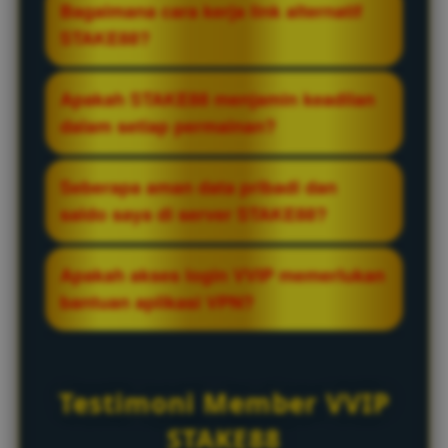
Bagaimana cara kerja link alternatif
eksklusif yang dirancang dengan teknologi
STAKE88?
server anti-lag generasi terbaru. Kami
memberikan jaminan stabilitas permainan
Akses link alternatif STAKE88 difungsikan
Apakah STAKE88 menjamin keadilan
tanpa jeda, dipadukan dengan standar
sebagai jalur privasi bebas hambatan yang
dalam setiap permainan?
pelayanan sultan yang memprioritaskan
diperbarui secara sistematis. Infrastruktur
kenyamanan serta keamanan member
ini memastikan setiap pemain kelas VVIP
Tentu saja. Kami mengimplementasikan
Seberapa aman data pribadi dan
secara profesional.
tetap dapat terhubung ke dalam
sistem Fair Play 100% dengan algoritma
saldo saya di server STAKE88?
ekosistem permainan dengan lancar dan
terverifikasi untuk seluruh portofolio
sangat aman, terhindar dari kendala
hiburan yang tersedia. Sebagai penyedia
Infrastruktur server anti-lag kami
Apakah akses login VVIP memerlukan
jaringan atau pemblokiran wilayah.
layanan berstandar sultan, integritas
didukung oleh protokol enkripsi data
bantuan aplikasi VPN?
operasional dan transparansi hasil adalah
setara perbankan yang berlapis. Seluruh
komitmen mutlak yang terus dikawal ketat
rekam jejak privasi dan transaksi saldo
Sama sekali tidak. Tim engineer kami
oleh tim audit kami.
member diproteksi secara absolut,
secara proaktif melakukan pemeliharaan
Testimoni Member VVIP
menutup rapat segala celah dari ancaman
dan optimasi routing jaringan. Anda dapat
peretasan maupun akses ilegal oleh pihak
mengakses halaman login STAKE88
STAKE88