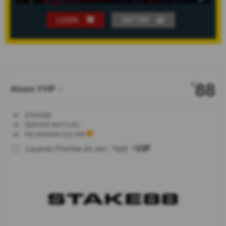
LOGIN
DAFTAR
Show More
88
$
Akses VVIP
Akses
Included:
STAKE88
VVIP
Included:
SERVER ANTI-LAG
SELECTED
Included:
PELAYANAN SULTAN
88
$
ktif
VIP
Layanan Prioritas 24 Jam
A
V
Bergabunglah
di STAKE88,
situs game
VVIP yang
ditenagai
server anti-
lag paling