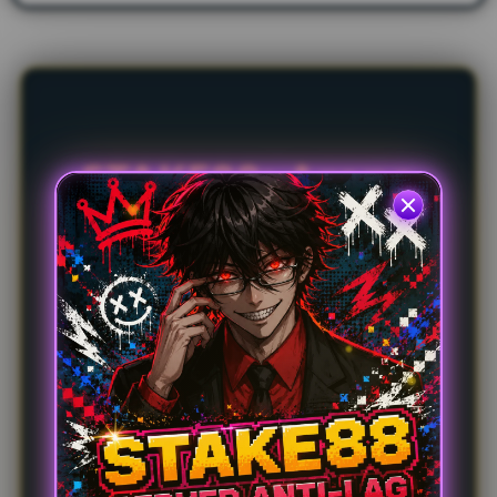
l
l
i
s
e
n
s
STAKE88: Arena
i
Bermain Daring
Kelas Atas
Dengan Koneksi
Mulus dan
Fasilitas Super