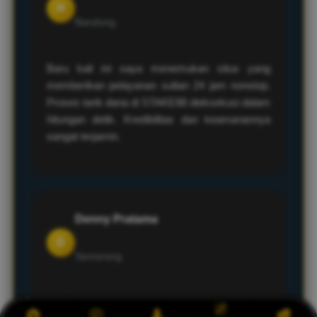
H
Bandung
Baru kali ini saya menemukan situs yang
memberikan pelayanan sultan 24 jam nonstop.
Proses tarik dana di STAKE88 dieksekusi dalam
hitungan detik. Kredibilitas dan keamanannya
sangat terjamin.
Denny Pratama
D
Semarang
Saya sangat mengutamakan privasi data, dan