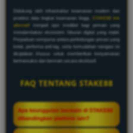
Didukung oleh infrastruktur keamanan modern dan
proteksi data tingkat keamanan tinggi,
STAKE88 link
alternatif
menjadi opsi kredibel bagi pemain yang
mendambakan ekosistem hiburan digital yang stabil.
Perpaduan sempurna antara perlindungan privasi yang
ketat, performa anti-lag, serta kemudahan navigasi ini
diciptakan khusus untuk memberikan kenyamanan
bertransaksi dan bermain secara eksklusif.
FAQ TENTANG STAKE88
Apa keunggulan bermain di STAKE88
dibandingkan platform lain?
STAKE88 merupakan situs game VVIP