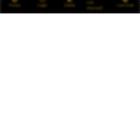
infrastruktur enkripsi dari STAKE88 menjawab
Link
Promo
Login
Daftar
Live Chat
Alternatif
keraguan saya. Link alternatifnya selalu
responsif, menjadikan pengalaman bermain jauh
lebih eksklusif dan aman.