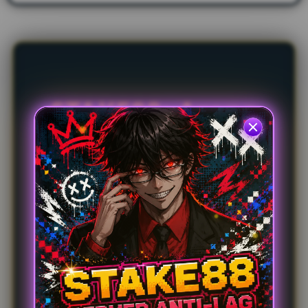
l
l
i
s
e
n
s
STAKE88: Arena
i
Bermain Daring
Kelas Atas
Dengan Koneksi
Mulus dan
Fasilitas Super