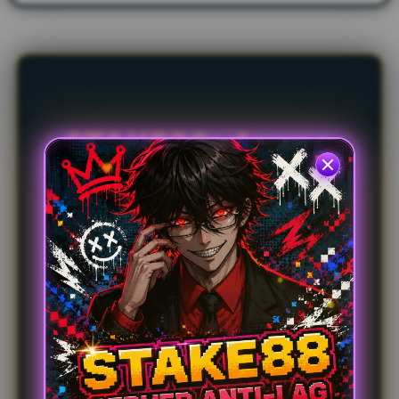
l
l
i
s
e
n
s
STAKE88: Arena
i
Bermain Daring
Kelas Atas
Dengan Koneksi
Mulus dan
Fasilitas Super