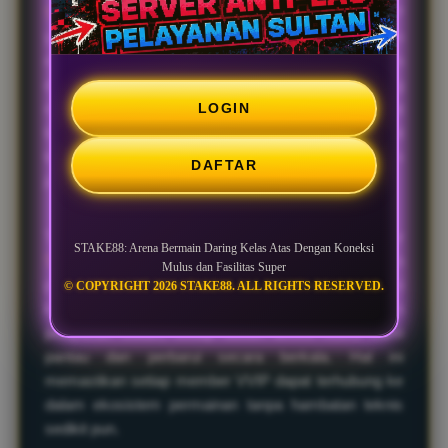
STAKE88
hadir sebagai standar baru situs game VVIP
yang dirancang khusus untuk memastikan pemain
mendapatkan akses login yang mulus kapan pun
dibutuhkan. Berbekal teknologi server anti-lag
LOGIN
mutakhir, kami menjamin stabilitas permainan tingkat
tinggi, sehingga Anda terbebas dari kekhawatiran saat
terjadi lonjakan trafik maupun pemeliharaan sistem
DAFTAR
jaringan.
Tidak hanya berfokus pada kecepatan akses, jalur
STAKE88: Arena Bermain Daring Kelas Atas Dengan Koneksi
STAKE88 login
juga dirancang untuk menyajikan
Mulus dan Fasilitas Super
pengalaman antarmuka yang sangat responsif demi
© COPYRIGHT 2026 STAKE88. ALL RIGHTS RESERVED.
kenyamanan Anda. Sebagai wujud komitmen
pelayanan sultan, setiap tautan akses resmi kami
pantau dan perbarui secara berkala. Hal ini
memastikan setiap member VVIP dapat terhubung ke
dalam ekosistem permainan tanpa hambatan teknis
sedikit pun.