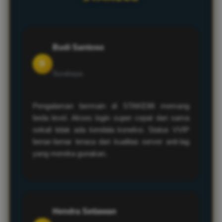
yang tidak berkepentingan.
dengan sangat cepat melalui browser
perangkat pintar maupun desktop
menggunakan koneksi internet penyedia
layanan lokal tanpa hambatan apa pun.
Budi Santoso
B
Surabaya
Pengalaman bermain di STAKE88 memang
beda level. Akses login super cepat dan sama
sekali tidak ada kendala koneksi. Status VVIP
benar-benar terasa dari kualitas server anti-lag
yang mereka gunakan.
Hendra Setiawan