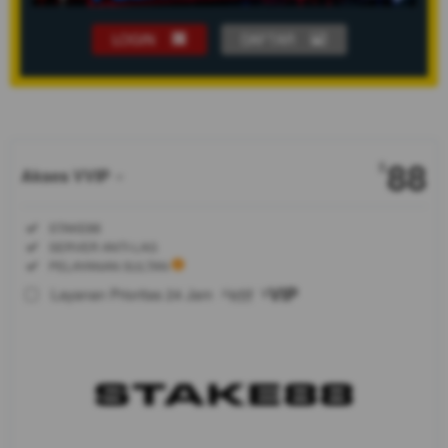
LOGIN
DAFTAR
Show More
88
$
Akses VVIP
Akses
Included:
STAKE88
VVIP
Included:
SERVER ANTI-LAG
SELECTED
Included:
PELAYANAN SULTAN
88
$
ktif
VIP
Layanan Prioritas 24 Jam
A
V
Bergabunglah
di STAKE88,
situs game
VVIP yang
ditenagai
server anti-
lag paling