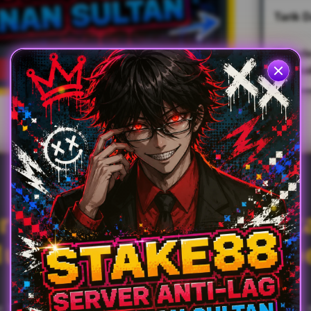
Tarik 
Metod
DAFTAR
Transa
rmain Daring Kelas A
ulus dan Fasilitas Sup
me VVIP yang dirancang khusus untuk memastikan pemain 