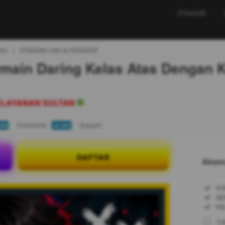
STAKE88
AG
STAKE88 LINK ALTERNATIF
main Daring Kelas Atas Dengan 
ELAYANAN SULTAN
Comments
Support
888
28.888
DAFTAR
Akses
Akse
Inc
ST
Inc
Berg
SE
Inc
PE
yang 
resp
La