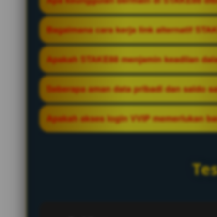
Apa keunggulan bermain di STAKE88 dib
STAKE88 merupakan situs game VVIP eksklusif 
Bagaimana cara kerja link alternatif ST
permainan tanpa jeda, dipadukan dengan sta
Akses link alternatif STAKE88 difungsikan seb
Apakah STAKE88 menjamin keadilan dal
pemain kelas VVIP tetap dapat terhubung k
pemblokiran wilayah.
Tentu saja. Kami mengimplementasikan sistem 
Seberapa aman data pribadi dan saldo s
penyedia layanan berstandar sultan, integrit
kami.
Infrastruktur server anti-lag kami didukung ol
Apakah akses login VVIP memerlukan ba
member diproteksi secara absolut, menutup ra
Sama sekali tidak. Tim engineer kami secara
STAKE88 dengan sangat cepat melalui brow
Te
hambatan apa pun.