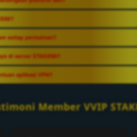
andingkan platform lain?
yang dirancang dengan teknologi server anti-lag generas
AKE88?
ndar pelayanan sultan yang memprioritaskan kenyamanan 
agai jalur privasi bebas hambatan yang diperbarui secara s
am setiap permainan?
e dalam ekosistem permainan dengan lancar dan sangat 
Fair Play 100% dengan algoritma terverifikasi untuk selu
aya di server STAKE88?
as operasional dan transparansi hasil adalah komitmen m
eh protokol enkripsi data setara perbankan yang berlapis. 
ntuan aplikasi VPN?
pat segala celah dari ancaman peretasan maupun akses ile
 proaktif melakukan pemeliharaan dan optimasi routing 
ser perangkat pintar maupun desktop menggunakan kone
stimoni Member VVIP STAK