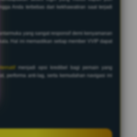
hingga Anda terbebas dari kekhawatiran saat terjadi
antarmuka yang sangat responsif demi kenyamanan
kala. Hal ini memastikan setiap member VVIP dapat
ernatif
menjadi opsi kredibel bagi pemain yang
, performa anti-lag, serta kemudahan navigasi ini