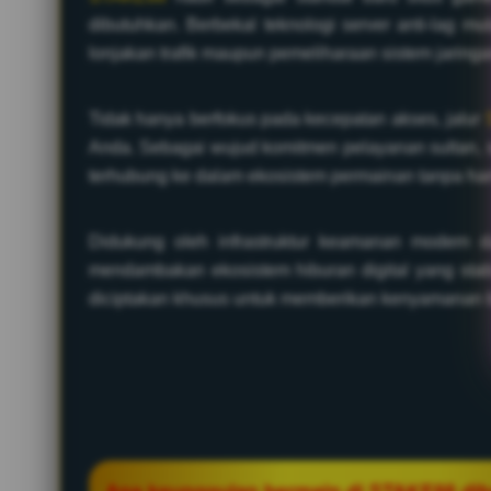
dibutuhkan. Berbekal teknologi server anti-lag mut
lonjakan trafik maupun pemeliharaan sistem jaringa
Tidak hanya berfokus pada kecepatan akses, jalur
Anda. Sebagai wujud komitmen pelayanan sultan, s
terhubung ke dalam ekosistem permainan tanpa hamb
Didukung oleh infrastruktur keamanan modern d
mendambakan ekosistem hiburan digital yang stabi
diciptakan khusus untuk memberikan kenyamanan be