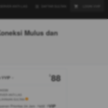
SERVER ANTI-LAG
DAFTAR SULTAN
LOGIN VVIP
Koneksi Mulus dan
88
$
 VVIP
88
s VVIP
$
SELECTED
luded:
AKE88
luded:
abunglah di STAKE88, situs game VVIP
RVER ANTI-LAG
luded:
LAYANAN SULTAN
ditenagai server anti-lag paling
onsif. Rasakan kemewahan pelayanan
ktif
VIP
yanan Prioritas 24 Jam
A
V