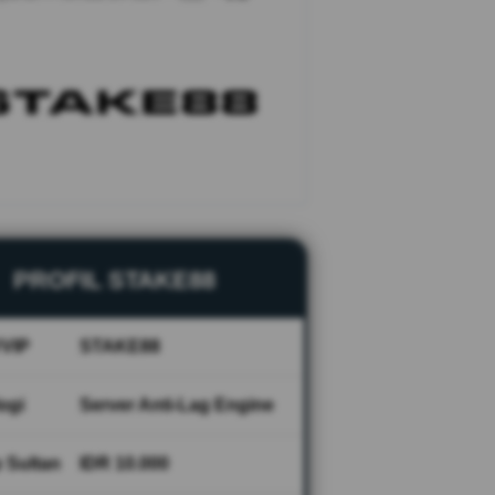
an tanpa henti untuk jaminan taruhan
 aman dan eksklusif.
PROFIL STAKE88
VVIP
STAKE88
ogi
Server Anti-Lag Engine
 Sultan
IDR 10.000