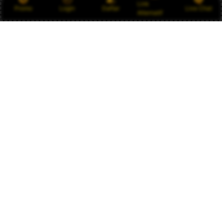
infrastruktur enkripsi dari STAKE88 menjawab
Link
Promo
Login
Daftar
Live Chat
Alternatif
keraguan saya. Link alternatifnya selalu
responsif, menjadikan pengalaman bermain jauh
lebih eksklusif dan aman.