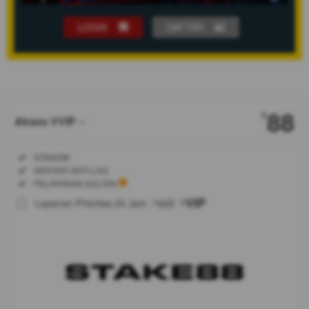
LOGIN
DAFTAR
Show More
88
$
Akses VVIP
Akses
Included:
STAKE88
VVIP
Included:
SERVER ANTI-LAG
SELECTED
Included:
PELAYANAN SULTAN
88
$
ktif
VIP
Layanan Prioritas 24 Jam
A
V
Bergabunglah
di STAKE88,
situs game
VVIP yang
ditenagai
server anti-
lag paling