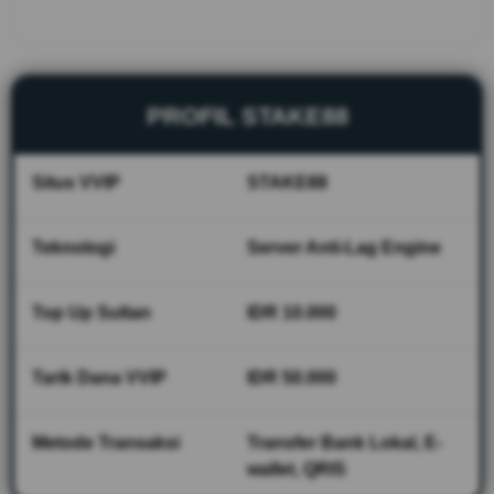
responsif.
Rasakan
kemewahan
pelayanan
sultan tanpa
PROFIL STAKE88
henti untuk
jaminan
taruhan yang
Situs VVIP
STAKE88
aman dan
eksklusif.
Teknologi
Server Anti-Lag Engine
L
i
Top Up Sultan
IDR 10.000
h
a
t
Tarik Dana VVIP
IDR 50.000
d
e
t
Metode Transaksi
Transfer Bank Lokal, E-
a
wallet, QRIS
i