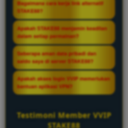
Bagaimana cara kerja link alternatif
eksklusif yang dirancang dengan teknologi
STAKE88?
server anti-lag generasi terbaru. Kami
memberikan jaminan stabilitas permainan
Akses link alternatif STAKE88 difungsikan
Apakah STAKE88 menjamin keadilan
tanpa jeda, dipadukan dengan standar
sebagai jalur privasi bebas hambatan yang
dalam setiap permainan?
pelayanan sultan yang memprioritaskan
diperbarui secara sistematis. Infrastruktur
kenyamanan serta keamanan member
ini memastikan setiap pemain kelas VVIP
Tentu saja. Kami mengimplementasikan
Seberapa aman data pribadi dan
secara profesional.
tetap dapat terhubung ke dalam
sistem Fair Play 100% dengan algoritma
saldo saya di server STAKE88?
ekosistem permainan dengan lancar dan
terverifikasi untuk seluruh portofolio
sangat aman, terhindar dari kendala
hiburan yang tersedia. Sebagai penyedia
Infrastruktur server anti-lag kami
Apakah akses login VVIP memerlukan
jaringan atau pemblokiran wilayah.
layanan berstandar sultan, integritas
didukung oleh protokol enkripsi data
bantuan aplikasi VPN?
operasional dan transparansi hasil adalah
setara perbankan yang berlapis. Seluruh
komitmen mutlak yang terus dikawal ketat
rekam jejak privasi dan transaksi saldo
Sama sekali tidak. Tim engineer kami
oleh tim audit kami.
member diproteksi secara absolut,
secara proaktif melakukan pemeliharaan
Testimoni Member VVIP
menutup rapat segala celah dari ancaman
dan optimasi routing jaringan. Anda dapat
peretasan maupun akses ilegal oleh pihak
mengakses halaman login STAKE88
STAKE88