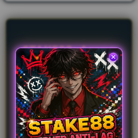
l
l
i
s
e
n
s
STAKE88: Arena
i
Bermain Daring
Kelas Atas
Dengan Koneksi
Mulus dan
Fasilitas Super