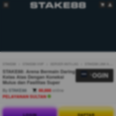
STAKE88
STAKE88 VVIP
SERVER ANTI-LAG
STAKE88 LINK ALTERNATIF
STAKE88: Arena Bermain Daring
OGIN
L
Kelas Atas Dengan Koneksi
Mulus dan Fasilitas Super
By
STAKE88
88,888
online
PELAYANAN SULTAN
LOGIN
DAFTAR