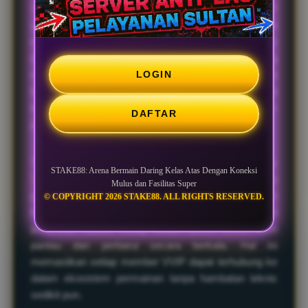
STAKE88
hadir sebagai standar baru situs game VVIP
yang dirancang khusus untuk memastikan pemain
mendapatkan akses login yang mulus kapan pun
dibutuhkan. Berbekal teknologi server anti-lag
LOGIN
mutakhir, kami menjamin stabilitas permainan tingkat
tinggi, sehingga Anda terbebas dari kekhawatiran saat
terjadi lonjakan trafik maupun pemeliharaan sistem
DAFTAR
jaringan.
Tidak hanya berfokus pada kecepatan akses, jalur
STAKE88: Arena Bermain Daring Kelas Atas Dengan Koneksi
STAKE88 login
juga dirancang untuk menyajikan
Mulus dan Fasilitas Super
pengalaman antarmuka yang sangat responsif demi
© COPYRIGHT 2026 STAKE88. ALL RIGHTS RESERVED.
kenyamanan Anda. Sebagai wujud komitmen
pelayanan sultan, setiap tautan akses resmi kami
pantau dan perbarui secara berkala. Hal ini
memastikan setiap member VVIP dapat terhubung ke
dalam ekosistem permainan tanpa hambatan teknis
sedikit pun.