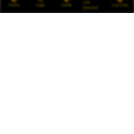
infrastruktur enkripsi dari STAKE88 menjawab
Link
Promo
Login
Daftar
Live Chat
Alternatif
keraguan saya. Link alternatifnya selalu
responsif, menjadikan pengalaman bermain jauh
lebih eksklusif dan aman.