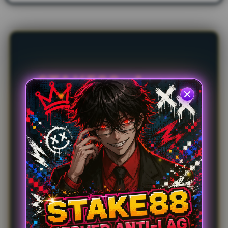
l
l
i
s
e
n
s
STAKE88: Arena
i
Bermain Daring
Kelas Atas
Dengan Koneksi
Mulus dan
Fasilitas Super