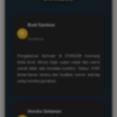
yang tidak berkepentingan.
dengan sangat cepat melalui browser
perangkat pintar maupun desktop
menggunakan koneksi internet penyedia
layanan lokal tanpa hambatan apa pun.
Budi Santoso
B
Surabaya
Pengalaman bermain di STAKE88 memang
beda level. Akses login super cepat dan sama
sekali tidak ada kendala koneksi. Status VVIP
benar-benar terasa dari kualitas server anti-lag
yang mereka gunakan.
Hendra Setiawan