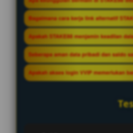
Apa keunggulan bermain di STAKE88 dib
STAKE88 merupakan situs game VVIP eksklusif 
Bagaimana cara kerja link alternatif ST
permainan tanpa jeda, dipadukan dengan sta
Akses link alternatif STAKE88 difungsikan seb
Apakah STAKE88 menjamin keadilan dal
pemain kelas VVIP tetap dapat terhubung k
pemblokiran wilayah.
Tentu saja. Kami mengimplementasikan sistem 
Seberapa aman data pribadi dan saldo s
penyedia layanan berstandar sultan, integrit
kami.
Infrastruktur server anti-lag kami didukung ol
Apakah akses login VVIP memerlukan ba
member diproteksi secara absolut, menutup ra
Sama sekali tidak. Tim engineer kami secara
STAKE88 dengan sangat cepat melalui brow
Te
hambatan apa pun.