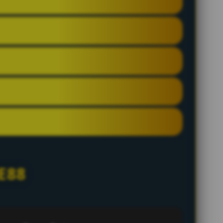
i terbaru. Kami memberikan jaminan stabilitas
serta keamanan member secara profesional.
istematis. Infrastruktur ini memastikan setiap
aman, terhindar dari kendala jaringan atau
ruh portofolio hiburan yang tersedia. Sebagai
utlak yang terus dikawal ketat oleh tim audit
Seluruh rekam jejak privasi dan transaksi saldo
gal oleh pihak yang tidak berkepentingan.
jaringan. Anda dapat mengakses halaman login
ksi internet penyedia layanan lokal tanpa
E88