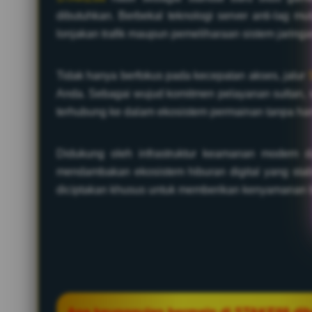
dibutuhkan. Berbekal teknologi server anti-lag mut
lonjakan trafik maupun pemeliharaan sistem jaringa
Tidak hanya berfokus pada kecepatan akses, jalur
Anda. Sebagai wujud komitmen pelayanan sultan, s
terhubung ke dalam ekosistem permainan tanpa hamb
Didukung oleh infrastruktur keamanan modern d
mendambakan ekosistem hiburan digital yang stabi
diciptakan khusus untuk memberikan kenyamanan be