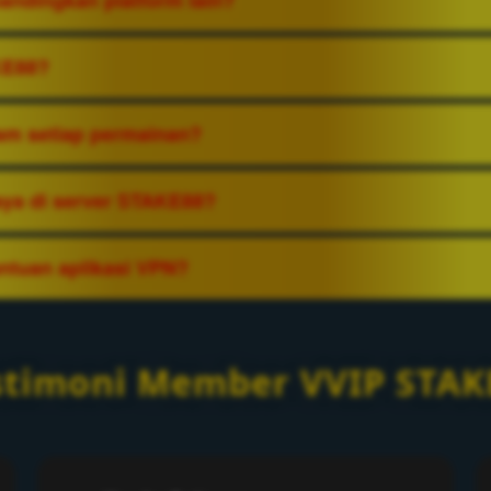
andingkan platform lain?
yang dirancang dengan teknologi server anti-lag generas
AKE88?
ndar pelayanan sultan yang memprioritaskan kenyamanan 
agai jalur privasi bebas hambatan yang diperbarui secara s
am setiap permainan?
e dalam ekosistem permainan dengan lancar dan sangat 
Fair Play 100% dengan algoritma terverifikasi untuk selu
aya di server STAKE88?
as operasional dan transparansi hasil adalah komitmen m
eh protokol enkripsi data setara perbankan yang berlapis. 
ntuan aplikasi VPN?
pat segala celah dari ancaman peretasan maupun akses ile
 proaktif melakukan pemeliharaan dan optimasi routing 
ser perangkat pintar maupun desktop menggunakan kone
stimoni Member VVIP STAK