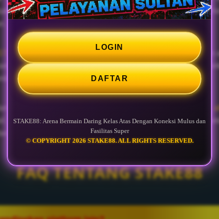
akhir, kami menjamin stabilitas permainan tingkat tinggi, se
n.
LOGIN
STAKE88 login
juga dirancang untuk menyajikan pengalaman 
etiap tautan akses resmi kami pantau dan perbarui secara ber
DAFTAR
atan teknis sedikit pun.
an proteksi data tingkat keamanan tinggi,
STAKE88 link alt
l. Perpaduan sempurna antara perlindungan privasi yang ketat
STAKE88: Arena Bermain Daring Kelas Atas Dengan Koneksi Mulus dan
Fasilitas Super
rtransaksi dan bermain secara eksklusif.
© COPYRIGHT 2026 STAKE88. ALL RIGHTS RESERVED.
FAQ TENTANG STAKE88