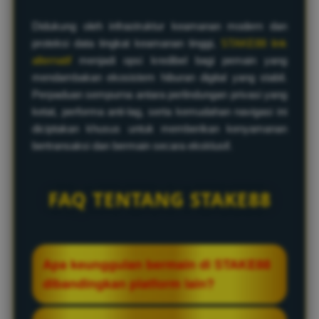
Didukung oleh infrastruktur keamanan modern dan
proteksi data tingkat keamanan tinggi,
STAKE88 link
alternatif
menjadi opsi kredibel bagi pemain yang
mendambakan ekosistem hiburan digital yang stabil.
Perpaduan sempurna antara perlindungan privasi yang
ketat, performa anti-lag, serta kemudahan navigasi ini
diciptakan khusus untuk memberikan kenyamanan
bertransaksi dan bermain secara eksklusif.
FAQ TENTANG STAKE88
Apa keunggulan bermain di STAKE88
dibandingkan platform lain?
STAKE88 merupakan situs game VVIP