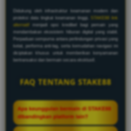
Didukung oleh infrastruktur keamanan modern dan
proteksi data tingkat keamanan tinggi,
STAKE88 link
alternatif
menjadi opsi kredibel bagi pemain yang
mendambakan ekosistem hiburan digital yang stabil.
Perpaduan sempurna antara perlindungan privasi yang
ketat, performa anti-lag, serta kemudahan navigasi ini
diciptakan khusus untuk memberikan kenyamanan
bertransaksi dan bermain secara eksklusif.
FAQ TENTANG STAKE88
Apa keunggulan bermain di STAKE88
dibandingkan platform lain?
STAKE88 merupakan situs game VVIP