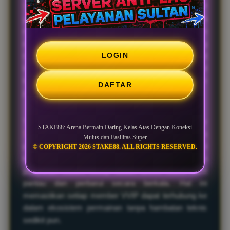
STAKE88
hadir sebagai standar baru situs game VVIP
yang dirancang khusus untuk memastikan pemain
mendapatkan akses login yang mulus kapan pun
dibutuhkan. Berbekal teknologi server anti-lag
LOGIN
mutakhir, kami menjamin stabilitas permainan tingkat
tinggi, sehingga Anda terbebas dari kekhawatiran saat
terjadi lonjakan trafik maupun pemeliharaan sistem
DAFTAR
jaringan.
Tidak hanya berfokus pada kecepatan akses, jalur
STAKE88: Arena Bermain Daring Kelas Atas Dengan Koneksi
STAKE88 login
juga dirancang untuk menyajikan
Mulus dan Fasilitas Super
pengalaman antarmuka yang sangat responsif demi
© COPYRIGHT 2026 STAKE88. ALL RIGHTS RESERVED.
kenyamanan Anda. Sebagai wujud komitmen
pelayanan sultan, setiap tautan akses resmi kami
pantau dan perbarui secara berkala. Hal ini
memastikan setiap member VVIP dapat terhubung ke
dalam ekosistem permainan tanpa hambatan teknis
sedikit pun.