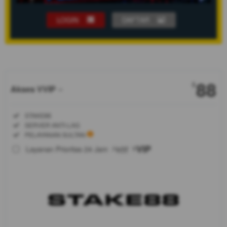
LOGIN
DAFTAR
Show More
88
$
Akses VVIP
Akses
Included:
STAKE88
VVIP
Included:
SERVER ANTI-LAG
SELECTED
Included:
PELAYANAN SULTAN
88
$
ktif
VIP
Layanan Prioritas 24 Jam
A
V
Bergabunglah
di STAKE88,
situs game
VVIP yang
ditenagai
server anti-
lag paling