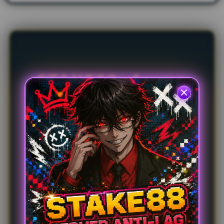
l
l
i
s
e
n
s
STAKE88: Arena
i
Bermain Daring
Kelas Atas
Dengan Koneksi
Mulus dan
Fasilitas Super