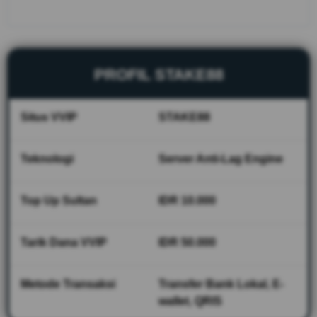
responsif.
Rasakan
kemewahan
pelayanan
sultan tanpa
PROFIL STAKE88
henti untuk
jaminan
taruhan yang
Situs VVIP
STAKE88
aman dan
eksklusif.
Teknologi
Server Anti-Lag Engine
L
i
Top Up Sultan
IDR 10.000
h
a
t
Tarik Dana VVIP
IDR 50.000
d
e
t
Metode Transaksi
Transfer Bank Lokal, E-
a
wallet, QRIS
i