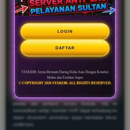
STAKE88
hadir sebagai standar baru situs game VVIP
yang dirancang khusus untuk memastikan pemain
mendapatkan akses login yang mulus kapan pun
dibutuhkan. Berbekal teknologi server anti-lag
LOGIN
mutakhir, kami menjamin stabilitas permainan tingkat
tinggi, sehingga Anda terbebas dari kekhawatiran saat
terjadi lonjakan trafik maupun pemeliharaan sistem
DAFTAR
jaringan.
Tidak hanya berfokus pada kecepatan akses, jalur
STAKE88: Arena Bermain Daring Kelas Atas Dengan Koneksi
STAKE88 login
juga dirancang untuk menyajikan
Mulus dan Fasilitas Super
pengalaman antarmuka yang sangat responsif demi
© COPYRIGHT 2026 STAKE88. ALL RIGHTS RESERVED.
kenyamanan Anda. Sebagai wujud komitmen
pelayanan sultan, setiap tautan akses resmi kami
pantau dan perbarui secara berkala. Hal ini
memastikan setiap member VVIP dapat terhubung ke
dalam ekosistem permainan tanpa hambatan teknis
sedikit pun.