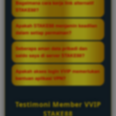
Bagaimana cara kerja link alternatif
eksklusif yang dirancang dengan teknologi
STAKE88?
server anti-lag generasi terbaru. Kami
memberikan jaminan stabilitas permainan
Akses link alternatif STAKE88 difungsikan
Apakah STAKE88 menjamin keadilan
tanpa jeda, dipadukan dengan standar
sebagai jalur privasi bebas hambatan yang
dalam setiap permainan?
pelayanan sultan yang memprioritaskan
diperbarui secara sistematis. Infrastruktur
kenyamanan serta keamanan member
ini memastikan setiap pemain kelas VVIP
Tentu saja. Kami mengimplementasikan
Seberapa aman data pribadi dan
secara profesional.
tetap dapat terhubung ke dalam
sistem Fair Play 100% dengan algoritma
saldo saya di server STAKE88?
ekosistem permainan dengan lancar dan
terverifikasi untuk seluruh portofolio
sangat aman, terhindar dari kendala
hiburan yang tersedia. Sebagai penyedia
Infrastruktur server anti-lag kami
Apakah akses login VVIP memerlukan
jaringan atau pemblokiran wilayah.
layanan berstandar sultan, integritas
didukung oleh protokol enkripsi data
bantuan aplikasi VPN?
operasional dan transparansi hasil adalah
setara perbankan yang berlapis. Seluruh
komitmen mutlak yang terus dikawal ketat
rekam jejak privasi dan transaksi saldo
Sama sekali tidak. Tim engineer kami
oleh tim audit kami.
member diproteksi secara absolut,
secara proaktif melakukan pemeliharaan
Testimoni Member VVIP
menutup rapat segala celah dari ancaman
dan optimasi routing jaringan. Anda dapat
peretasan maupun akses ilegal oleh pihak
mengakses halaman login STAKE88
STAKE88