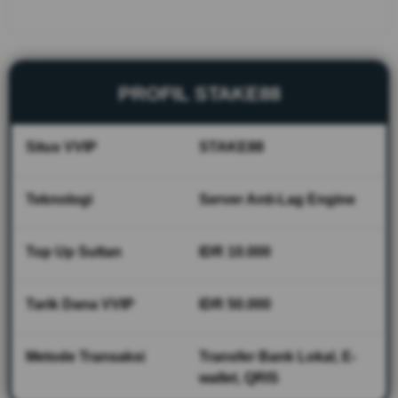
responsif.
Rasakan
kemewahan
pelayanan
sultan tanpa
PROFIL STAKE88
henti untuk
jaminan
taruhan yang
Situs VVIP
STAKE88
aman dan
eksklusif.
Teknologi
Server Anti-Lag Engine
L
i
Top Up Sultan
IDR 10.000
h
a
t
Tarik Dana VVIP
IDR 50.000
d
e
t
Metode Transaksi
Transfer Bank Lokal, E-
a
wallet, QRIS
i