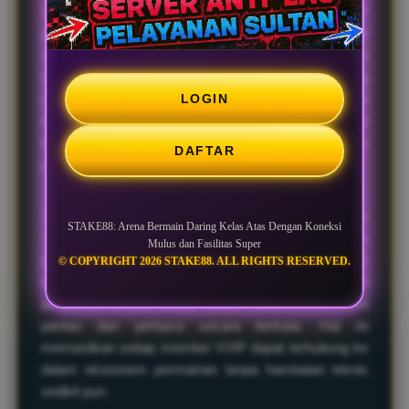
STAKE88
hadir sebagai standar baru situs game VVIP
yang dirancang khusus untuk memastikan pemain
mendapatkan akses login yang mulus kapan pun
dibutuhkan. Berbekal teknologi server anti-lag
LOGIN
mutakhir, kami menjamin stabilitas permainan tingkat
tinggi, sehingga Anda terbebas dari kekhawatiran saat
terjadi lonjakan trafik maupun pemeliharaan sistem
DAFTAR
jaringan.
Tidak hanya berfokus pada kecepatan akses, jalur
STAKE88: Arena Bermain Daring Kelas Atas Dengan Koneksi
STAKE88 login
juga dirancang untuk menyajikan
Mulus dan Fasilitas Super
pengalaman antarmuka yang sangat responsif demi
© COPYRIGHT 2026 STAKE88. ALL RIGHTS RESERVED.
kenyamanan Anda. Sebagai wujud komitmen
pelayanan sultan, setiap tautan akses resmi kami
pantau dan perbarui secara berkala. Hal ini
memastikan setiap member VVIP dapat terhubung ke
dalam ekosistem permainan tanpa hambatan teknis
sedikit pun.