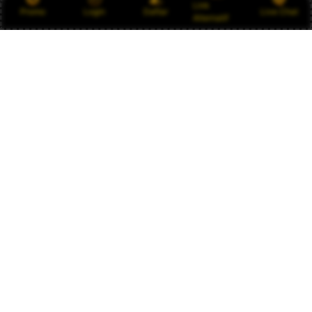
infrastruktur enkripsi dari STAKE88 menjawab
Link
Promo
Login
Daftar
Live Chat
Alternatif
keraguan saya. Link alternatifnya selalu
responsif, menjadikan pengalaman bermain jauh
lebih eksklusif dan aman.