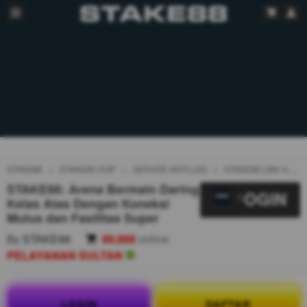
STAKE88
STAKE88 VVIP
SERVER ANTI-LAG
STAKE88 LINK ALTERNATIF
STAKE88: Arena Bermain Daring
OGIN
L
Kelas Atas Dengan Koneksi
Mulus dan Fasilitas Super
By
STAKE88
88,888
online
PELAYANAN SULTAN
LOGIN
DAFTAR