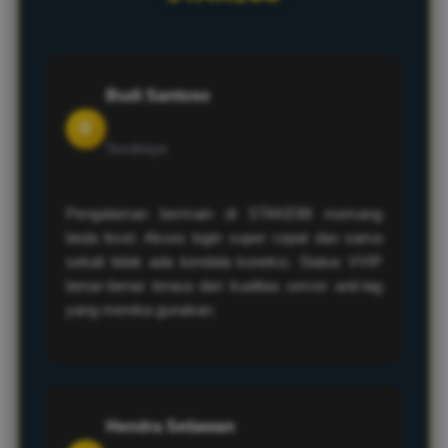
yang tidak berkepentingan.
dengan sangat cepat melalui browser
perangkat pintar maupun desktop
menggunakan koneksi internet penyedia
layanan lokal tanpa hambatan apa pun.
Budi Santoso
B
Surabaya
Pengalaman bermain di STAKE88 memang
beda level. Akses login super cepat dan sama
sekali tidak ada kendala koneksi. Status VVIP
benar-benar terasa dari kualitas server anti-lag
yang mereka gunakan.
Hendra Setiawan