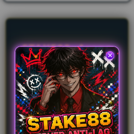
l
l
i
s
e
n
s
STAKE88: Arena
i
Bermain Daring
Kelas Atas
Dengan Koneksi
Mulus dan
Fasilitas Super