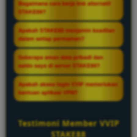
Bagaimana cara kerja link alternatif
eksklusif yang dirancang dengan teknologi
STAKE88?
server anti-lag generasi terbaru. Kami
memberikan jaminan stabilitas permainan
Akses link alternatif STAKE88 difungsikan
Apakah STAKE88 menjamin keadilan
tanpa jeda, dipadukan dengan standar
sebagai jalur privasi bebas hambatan yang
dalam setiap permainan?
pelayanan sultan yang memprioritaskan
diperbarui secara sistematis. Infrastruktur
kenyamanan serta keamanan member
ini memastikan setiap pemain kelas VVIP
Tentu saja. Kami mengimplementasikan
Seberapa aman data pribadi dan
secara profesional.
tetap dapat terhubung ke dalam
sistem Fair Play 100% dengan algoritma
saldo saya di server STAKE88?
ekosistem permainan dengan lancar dan
terverifikasi untuk seluruh portofolio
sangat aman, terhindar dari kendala
hiburan yang tersedia. Sebagai penyedia
Infrastruktur server anti-lag kami
Apakah akses login VVIP memerlukan
jaringan atau pemblokiran wilayah.
layanan berstandar sultan, integritas
didukung oleh protokol enkripsi data
bantuan aplikasi VPN?
operasional dan transparansi hasil adalah
setara perbankan yang berlapis. Seluruh
komitmen mutlak yang terus dikawal ketat
rekam jejak privasi dan transaksi saldo
Sama sekali tidak. Tim engineer kami
oleh tim audit kami.
member diproteksi secara absolut,
secara proaktif melakukan pemeliharaan
Testimoni Member VVIP
menutup rapat segala celah dari ancaman
dan optimasi routing jaringan. Anda dapat
peretasan maupun akses ilegal oleh pihak
mengakses halaman login STAKE88
STAKE88