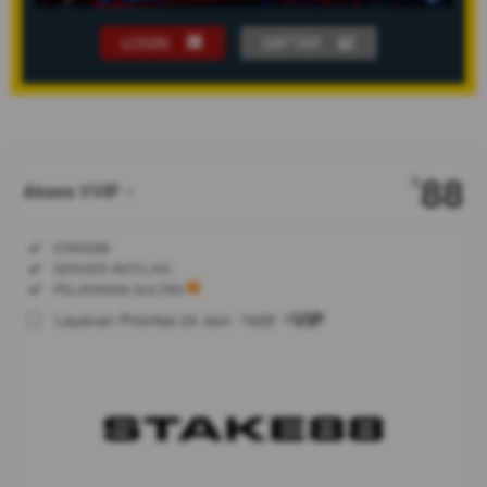
LOGIN
DAFTAR
Show More
88
$
Akses VVIP
Akses
Included:
STAKE88
VVIP
Included:
SERVER ANTI-LAG
SELECTED
Included:
PELAYANAN SULTAN
88
$
ktif
VIP
Layanan Prioritas 24 Jam
A
V
Bergabunglah
di STAKE88,
situs game
VVIP yang
ditenagai
server anti-
lag paling