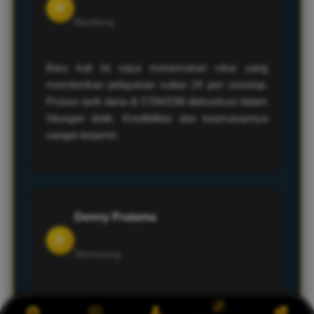
H
Bandung
Baru kali ini saya menemukan situs yang
memberikan pelayanan sultan 24 jam nonstop.
Proses tarik dana di STAKE88 dieksekusi dalam
hitungan detik. Kredibilitas dan keamanannya
sangat terjamin.
Denny Pratama
D
Semarang
Saya sangat mengutamakan privasi data, dan