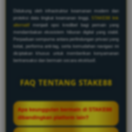
Didukung oleh infrastruktur keamanan modern dan
proteksi data tingkat keamanan tinggi,
STAKE88 link
alternatif
menjadi opsi kredibel bagi pemain yang
mendambakan ekosistem hiburan digital yang stabil.
Perpaduan sempurna antara perlindungan privasi yang
ketat, performa anti-lag, serta kemudahan navigasi ini
diciptakan khusus untuk memberikan kenyamanan
bertransaksi dan bermain secara eksklusif.
FAQ TENTANG STAKE88
Apa keunggulan bermain di STAKE88
dibandingkan platform lain?
STAKE88 merupakan situs game VVIP