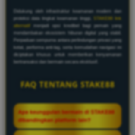
Didukung oleh infrastruktur keamanan modern dan
proteksi data tingkat keamanan tinggi,
STAKE88 link
alternatif
menjadi opsi kredibel bagi pemain yang
mendambakan ekosistem hiburan digital yang stabil.
Perpaduan sempurna antara perlindungan privasi yang
ketat, performa anti-lag, serta kemudahan navigasi ini
diciptakan khusus untuk memberikan kenyamanan
bertransaksi dan bermain secara eksklusif.
FAQ TENTANG STAKE88
Apa keunggulan bermain di STAKE88
dibandingkan platform lain?
STAKE88 merupakan situs game VVIP