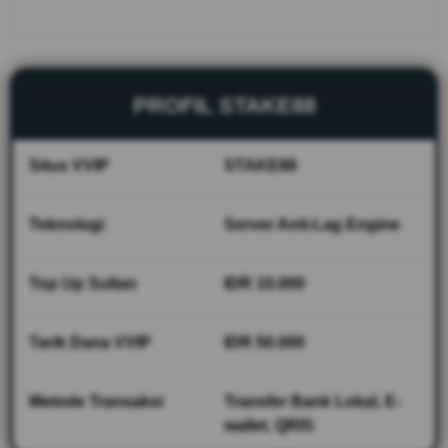
responsif.
Rasakan
kemewahan
pelayanan
sultan tanpa
PROFIL STAKE88
henti untuk
jaminan
taruhan yang
Situs VVIP
STAKE88
aman dan
eksklusif.
Teknologi
Server Anti-Lag Engine
L
i
Top Up Sultan
IDR 10.000
h
a
t
Tarik Dana VVIP
IDR 50.000
d
e
t
Metode Transaksi
Transfer Bank Lokal, E-
a
wallet, QRIS
i