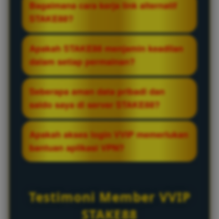
Bagaimana cara kerja link alternatif
eksklusif yang dirancang dengan teknologi
STAKE88?
server anti-lag generasi terbaru. Kami
memberikan jaminan stabilitas permainan
Akses link alternatif STAKE88 difungsikan
Apakah STAKE88 menjamin keadilan
tanpa jeda, dipadukan dengan standar
sebagai jalur privasi bebas hambatan yang
dalam setiap permainan?
pelayanan sultan yang memprioritaskan
diperbarui secara sistematis. Infrastruktur
kenyamanan serta keamanan member
ini memastikan setiap pemain kelas VVIP
Tentu saja. Kami mengimplementasikan
Seberapa aman data pribadi dan
secara profesional.
tetap dapat terhubung ke dalam
sistem Fair Play 100% dengan algoritma
saldo saya di server STAKE88?
ekosistem permainan dengan lancar dan
terverifikasi untuk seluruh portofolio
sangat aman, terhindar dari kendala
hiburan yang tersedia. Sebagai penyedia
Infrastruktur server anti-lag kami
Apakah akses login VVIP memerlukan
jaringan atau pemblokiran wilayah.
layanan berstandar sultan, integritas
didukung oleh protokol enkripsi data
bantuan aplikasi VPN?
operasional dan transparansi hasil adalah
setara perbankan yang berlapis. Seluruh
komitmen mutlak yang terus dikawal ketat
rekam jejak privasi dan transaksi saldo
Sama sekali tidak. Tim engineer kami
oleh tim audit kami.
member diproteksi secara absolut,
secara proaktif melakukan pemeliharaan
Testimoni Member VVIP
menutup rapat segala celah dari ancaman
dan optimasi routing jaringan. Anda dapat
peretasan maupun akses ilegal oleh pihak
mengakses halaman login STAKE88
STAKE88