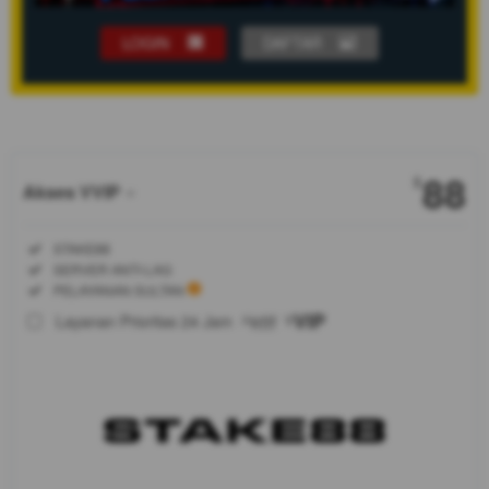
LOGIN
DAFTAR
Show More
88
$
Akses VVIP
Akses
Included:
STAKE88
VVIP
Included:
SERVER ANTI-LAG
SELECTED
Included:
PELAYANAN SULTAN
88
$
ktif
VIP
Layanan Prioritas 24 Jam
A
V
Bergabunglah
di STAKE88,
situs game
VVIP yang
ditenagai
server anti-
lag paling