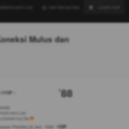
SERVER ANTI-LAG
DAFTAR SULTAN
LOGIN VVIP
Koneksi Mulus dan
88
$
 VVIP
88
s VVIP
$
SELECTED
luded:
AKE88
luded:
abunglah di STAKE88, situs game VVIP
RVER ANTI-LAG
luded:
LAYANAN SULTAN
ditenagai server anti-lag paling
onsif. Rasakan kemewahan pelayanan
ktif
VIP
yanan Prioritas 24 Jam
A
V