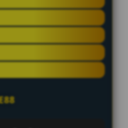
i terbaru. Kami memberikan jaminan stabilitas
serta keamanan member secara profesional.
istematis. Infrastruktur ini memastikan setiap
aman, terhindar dari kendala jaringan atau
ruh portofolio hiburan yang tersedia. Sebagai
utlak yang terus dikawal ketat oleh tim audit
Seluruh rekam jejak privasi dan transaksi saldo
gal oleh pihak yang tidak berkepentingan.
jaringan. Anda dapat mengakses halaman login
ksi internet penyedia layanan lokal tanpa
E88