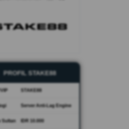
an tanpa henti untuk jaminan taruhan
 aman dan eksklusif.
PROFIL STAKE88
VVIP
STAKE88
ogi
Server Anti-Lag Engine
 Sultan
IDR 10.000