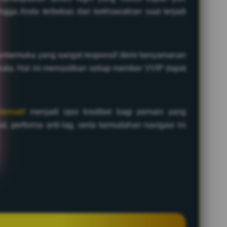
hingga Anda terbebas dari kekhawatiran saat terjadi
antarmuka yang sangat responsif demi kenyamanan
kala. Hal ini memastikan setiap member VVIP dapat
ernatif
menjadi opsi kredibel bagi pemain yang
, performa anti-lag, serta kemudahan navigasi ini