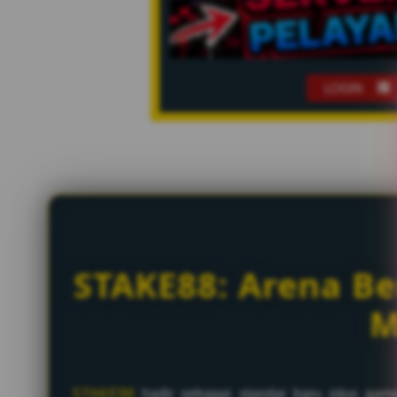
LOGIN
STAKE88: Arena Be
M
STAKE88
hadir sebagai standar baru situs ga