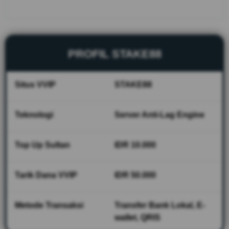
responsif.
Rasakan
kemewahan
pelayanan
sultan tanpa
PROFIL STAKE88
henti untuk
jaminan
taruhan yang
Situs VVIP
STAKE88
aman dan
eksklusif.
Teknologi
Server Anti-Lag Engine
L
i
Top Up Sultan
IDR 10.000
h
a
t
Tarik Dana VVIP
IDR 50.000
d
e
t
Metode Transaksi
Transfer Bank Lokal, E-
a
wallet, QRIS
i