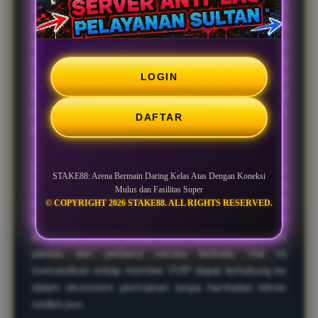
STAKE88
hadir sebagai standar baru situs game VVIP
yang dirancang khusus untuk memastikan pemain
mendapatkan akses login yang mulus kapan pun
dibutuhkan. Berbekal teknologi server anti-lag
LOGIN
mutakhir, kami menjamin stabilitas permainan tingkat
tinggi, sehingga Anda terbebas dari kekhawatiran saat
terjadi lonjakan trafik maupun pemeliharaan sistem
DAFTAR
jaringan.
Tidak hanya berfokus pada kecepatan akses, jalur
STAKE88: Arena Bermain Daring Kelas Atas Dengan Koneksi
STAKE88 login
juga dirancang untuk menyajikan
Mulus dan Fasilitas Super
pengalaman antarmuka yang sangat responsif demi
© COPYRIGHT 2026 STAKE88. ALL RIGHTS RESERVED.
kenyamanan Anda. Sebagai wujud komitmen
pelayanan sultan, setiap tautan akses resmi kami
pantau dan perbarui secara berkala. Hal ini
memastikan setiap member VVIP dapat terhubung ke
dalam ekosistem permainan tanpa hambatan teknis
sedikit pun.