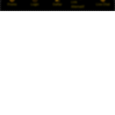
infrastruktur enkripsi dari STAKE88 menjawab
Link
Promo
Login
Daftar
Live Chat
Alternatif
keraguan saya. Link alternatifnya selalu
responsif, menjadikan pengalaman bermain jauh
lebih eksklusif dan aman.