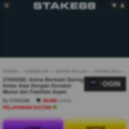
STAKE88
STAKE88 VVIP
SERVER ANTI-LAG
STAKE88 LINK ALTERNATIF
STAKE88: Arena Bermain Daring
OGIN
L
Kelas Atas Dengan Koneksi
Mulus dan Fasilitas Super
By
STAKE88
88,888
online
PELAYANAN SULTAN
LOGIN
DAFTAR