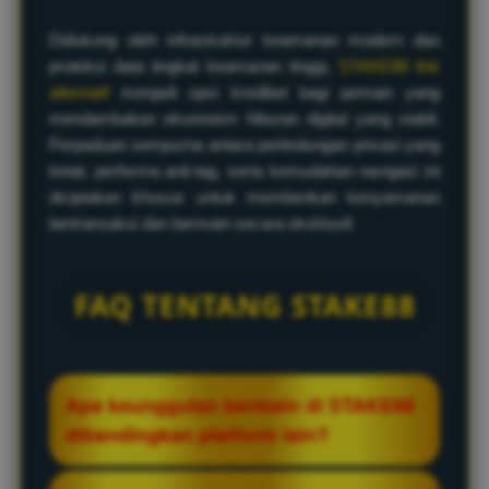
Didukung oleh infrastruktur keamanan modern dan
proteksi data tingkat keamanan tinggi,
STAKE88 link
alternatif
menjadi opsi kredibel bagi pemain yang
mendambakan ekosistem hiburan digital yang stabil.
Perpaduan sempurna antara perlindungan privasi yang
ketat, performa anti-lag, serta kemudahan navigasi ini
diciptakan khusus untuk memberikan kenyamanan
bertransaksi dan bermain secara eksklusif.
FAQ TENTANG STAKE88
Apa keunggulan bermain di STAKE88
dibandingkan platform lain?
STAKE88 merupakan situs game VVIP