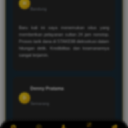
H
Bandung
Baru kali ini saya menemukan situs yang
memberikan pelayanan sultan 24 jam nonstop.
Proses tarik dana di STAKE88 dieksekusi dalam
hitungan detik. Kredibilitas dan keamanannya
sangat terjamin.
Denny Pratama
D
Semarang
Saya sangat mengutamakan privasi data, dan