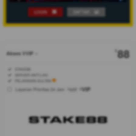
LOGIN
DAFTAR
Show More
88
$
Akses VVIP
Akses
Included:
STAKE88
VVIP
Included:
SERVER ANTI-LAG
SELECTED
Included:
PELAYANAN SULTAN
88
$
ktif
VIP
Layanan Prioritas 24 Jam
A
V
Bergabunglah
di STAKE88,
situs game
VVIP yang
ditenagai
server anti-
lag paling