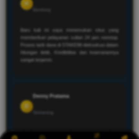
H
Bandung
Baru kali ini saya menemukan situs yang
memberikan pelayanan sultan 24 jam nonstop.
Proses tarik dana di STAKE88 dieksekusi dalam
hitungan detik. Kredibilitas dan keamanannya
sangat terjamin.
Denny Pratama
D
Semarang
Saya sangat mengutamakan privasi data, dan