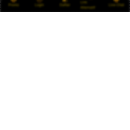
infrastruktur enkripsi dari STAKE88 menjawab
Link
Promo
Login
Daftar
Live Chat
Alternatif
keraguan saya. Link alternatifnya selalu
responsif, menjadikan pengalaman bermain jauh
lebih eksklusif dan aman.