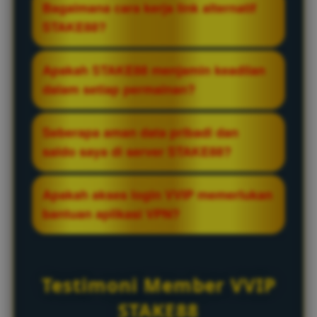
Bagaimana cara kerja link alternatif
eksklusif yang dirancang dengan teknologi
STAKE88?
server anti-lag generasi terbaru. Kami
memberikan jaminan stabilitas permainan
Akses link alternatif STAKE88 difungsikan
Apakah STAKE88 menjamin keadilan
tanpa jeda, dipadukan dengan standar
sebagai jalur privasi bebas hambatan yang
dalam setiap permainan?
pelayanan sultan yang memprioritaskan
diperbarui secara sistematis. Infrastruktur
kenyamanan serta keamanan member
ini memastikan setiap pemain kelas VVIP
Tentu saja. Kami mengimplementasikan
Seberapa aman data pribadi dan
secara profesional.
tetap dapat terhubung ke dalam
sistem Fair Play 100% dengan algoritma
saldo saya di server STAKE88?
ekosistem permainan dengan lancar dan
terverifikasi untuk seluruh portofolio
sangat aman, terhindar dari kendala
hiburan yang tersedia. Sebagai penyedia
Infrastruktur server anti-lag kami
Apakah akses login VVIP memerlukan
jaringan atau pemblokiran wilayah.
layanan berstandar sultan, integritas
didukung oleh protokol enkripsi data
bantuan aplikasi VPN?
operasional dan transparansi hasil adalah
setara perbankan yang berlapis. Seluruh
komitmen mutlak yang terus dikawal ketat
rekam jejak privasi dan transaksi saldo
Sama sekali tidak. Tim engineer kami
oleh tim audit kami.
member diproteksi secara absolut,
secara proaktif melakukan pemeliharaan
Testimoni Member VVIP
menutup rapat segala celah dari ancaman
dan optimasi routing jaringan. Anda dapat
peretasan maupun akses ilegal oleh pihak
mengakses halaman login STAKE88
STAKE88