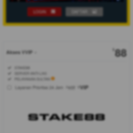
LOGIN
DAFTAR
Show More
88
$
Akses VVIP
Akses
Included:
STAKE88
VVIP
Included:
SERVER ANTI-LAG
SELECTED
Included:
PELAYANAN SULTAN
88
$
ktif
VIP
Layanan Prioritas 24 Jam
A
V
Bergabunglah
di STAKE88,
situs game
VVIP yang
ditenagai
server anti-
lag paling