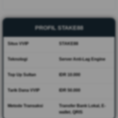
responsif.
Rasakan
kemewahan
pelayanan
sultan tanpa
PROFIL STAKE88
henti untuk
jaminan
taruhan yang
Situs VVIP
STAKE88
aman dan
eksklusif.
Teknologi
Server Anti-Lag Engine
L
i
Top Up Sultan
IDR 10.000
h
a
t
Tarik Dana VVIP
IDR 50.000
d
e
t
Metode Transaksi
Transfer Bank Lokal, E-
a
wallet, QRIS
i