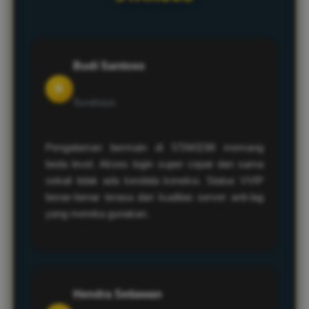
yang tidak berkepentingan.
dengan sangat cepat melalui browser
perangkat pintar maupun desktop
menggunakan koneksi internet penyedia
layanan lokal tanpa hambatan apa pun.
Budi Santoso
B
Surabaya
Pengalaman bermain di STAKE88 memang
beda level. Akses login super cepat dan sama
sekali tidak ada kendala koneksi. Status VVIP
benar-benar terasa dari kualitas server anti-lag
yang mereka gunakan.
Hendra Setiawan