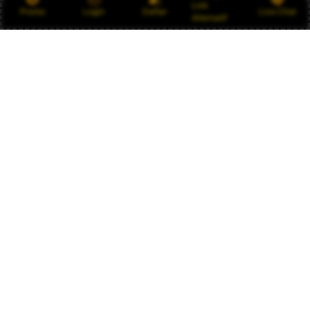
infrastruktur enkripsi dari STAKE88 menjawab
Link
Promo
Login
Daftar
Live Chat
Alternatif
keraguan saya. Link alternatifnya selalu
responsif, menjadikan pengalaman bermain jauh
lebih eksklusif dan aman.