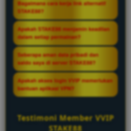
Bagaimana cara kerja link alternatif
eksklusif yang dirancang dengan teknologi
STAKE88?
server anti-lag generasi terbaru. Kami
memberikan jaminan stabilitas permainan
Akses link alternatif STAKE88 difungsikan
Apakah STAKE88 menjamin keadilan
tanpa jeda, dipadukan dengan standar
sebagai jalur privasi bebas hambatan yang
dalam setiap permainan?
pelayanan sultan yang memprioritaskan
diperbarui secara sistematis. Infrastruktur
kenyamanan serta keamanan member
ini memastikan setiap pemain kelas VVIP
Tentu saja. Kami mengimplementasikan
Seberapa aman data pribadi dan
secara profesional.
tetap dapat terhubung ke dalam
sistem Fair Play 100% dengan algoritma
saldo saya di server STAKE88?
ekosistem permainan dengan lancar dan
terverifikasi untuk seluruh portofolio
sangat aman, terhindar dari kendala
hiburan yang tersedia. Sebagai penyedia
Infrastruktur server anti-lag kami
Apakah akses login VVIP memerlukan
jaringan atau pemblokiran wilayah.
layanan berstandar sultan, integritas
didukung oleh protokol enkripsi data
bantuan aplikasi VPN?
operasional dan transparansi hasil adalah
setara perbankan yang berlapis. Seluruh
komitmen mutlak yang terus dikawal ketat
rekam jejak privasi dan transaksi saldo
Sama sekali tidak. Tim engineer kami
oleh tim audit kami.
member diproteksi secara absolut,
secara proaktif melakukan pemeliharaan
Testimoni Member VVIP
menutup rapat segala celah dari ancaman
dan optimasi routing jaringan. Anda dapat
peretasan maupun akses ilegal oleh pihak
mengakses halaman login STAKE88
STAKE88