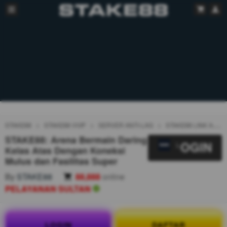
STAKE88
STAKE88 VVIP
SERVER ANTI-LAG
STAKE88 LINK ALTERNATIF
STAKE88: Arena Bermain Daring
OGIN
L
Kelas Atas Dengan Koneksi
Mulus dan Fasilitas Super
By
STAKE88
88,888
online
PELAYANAN SULTAN
LOGIN
DAFTAR