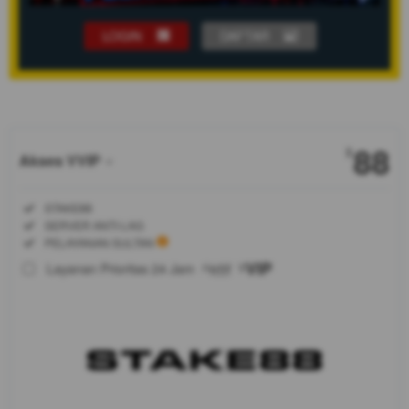
LOGIN
DAFTAR
Show More
88
$
Akses VVIP
Akses
Included:
STAKE88
VVIP
Included:
SERVER ANTI-LAG
SELECTED
Included:
PELAYANAN SULTAN
88
$
ktif
VIP
Layanan Prioritas 24 Jam
A
V
Bergabunglah
di STAKE88,
situs game
VVIP yang
ditenagai
server anti-
lag paling