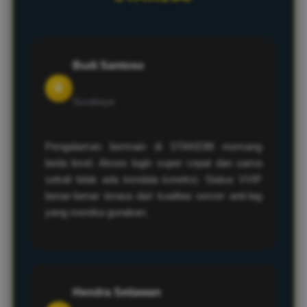
yang tidak berkepentingan.
dengan sangat cepat melalui browser
perangkat pintar maupun desktop
menggunakan koneksi internet penyedia
layanan lokal tanpa hambatan apa pun.
Budi Santoso
B
Surabaya
Pengalaman bermain di STAKE88 memang
beda level. Akses login super cepat dan sama
sekali tidak ada kendala koneksi. Status VVIP
benar-benar terasa dari kualitas server anti-lag
yang mereka gunakan.
Hendra Setiawan