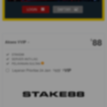
LOGIN
DAFTAR
Show More
88
$
Akses VVIP
Akses
Included:
STAKE88
VVIP
Included:
SERVER ANTI-LAG
SELECTED
Included:
PELAYANAN SULTAN
88
$
ktif
VIP
Layanan Prioritas 24 Jam
A
V
Bergabunglah
di STAKE88,
situs game
VVIP yang
ditenagai
server anti-
lag paling