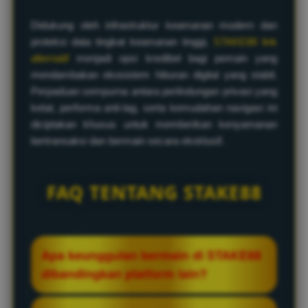
Didukung oleh infrastruktur keamanan modern dan
proteksi data tingkat keamanan tinggi,
STAKE88 link
alternatif
menjadi opsi kredibel bagi pemain yang
mendambakan ekosistem hiburan digital yang stabil.
Perpaduan sempurna antara perlindungan privasi yang
ketat, performa anti-lag, serta kemudahan navigasi ini
diciptakan khusus untuk memberikan kenyamanan
bertransaksi dan bermain secara eksklusif.
FAQ TENTANG STAKE88
Apa keunggulan bermain di STAKE88
dibandingkan platform lain?
STAKE88 merupakan situs game VVIP