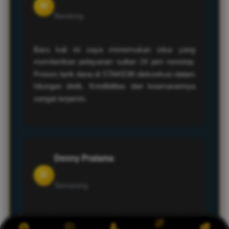
H
Bandung
Baru kali ini saya menemukan situs yang
memberikan pelayanan sultan 24 jam nonstop.
Proses tarik dana di STAKE88 dieksekusi dalam
hitungan detik. Kredibilitas dan keamanannya
sangat terjamin.
Denny Pratama
D
Semarang
Saya sangat mengutamakan privasi data, dan