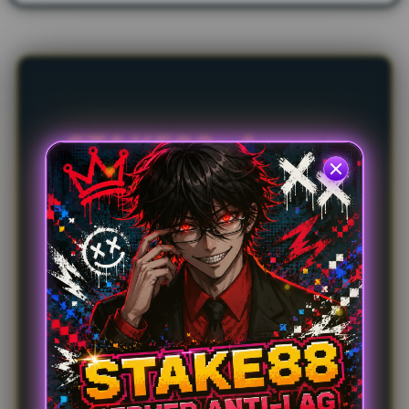
l
l
i
s
e
n
s
STAKE88: Arena
i
Bermain Daring
Kelas Atas
Dengan Koneksi
Mulus dan
Fasilitas Super