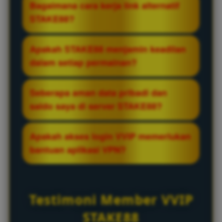
Bagaimana cara kerja link alternatif
eksklusif yang dirancang dengan teknologi
STAKE88?
server anti-lag generasi terbaru. Kami
memberikan jaminan stabilitas permainan
Akses link alternatif STAKE88 difungsikan
Apakah STAKE88 menjamin keadilan
tanpa jeda, dipadukan dengan standar
sebagai jalur privasi bebas hambatan yang
dalam setiap permainan?
pelayanan sultan yang memprioritaskan
diperbarui secara sistematis. Infrastruktur
kenyamanan serta keamanan member
ini memastikan setiap pemain kelas VVIP
Tentu saja. Kami mengimplementasikan
Seberapa aman data pribadi dan
secara profesional.
tetap dapat terhubung ke dalam
sistem Fair Play 100% dengan algoritma
saldo saya di server STAKE88?
ekosistem permainan dengan lancar dan
terverifikasi untuk seluruh portofolio
sangat aman, terhindar dari kendala
hiburan yang tersedia. Sebagai penyedia
Infrastruktur server anti-lag kami
Apakah akses login VVIP memerlukan
jaringan atau pemblokiran wilayah.
layanan berstandar sultan, integritas
didukung oleh protokol enkripsi data
bantuan aplikasi VPN?
operasional dan transparansi hasil adalah
setara perbankan yang berlapis. Seluruh
komitmen mutlak yang terus dikawal ketat
rekam jejak privasi dan transaksi saldo
Sama sekali tidak. Tim engineer kami
oleh tim audit kami.
member diproteksi secara absolut,
secara proaktif melakukan pemeliharaan
Testimoni Member VVIP
menutup rapat segala celah dari ancaman
dan optimasi routing jaringan. Anda dapat
peretasan maupun akses ilegal oleh pihak
mengakses halaman login STAKE88
STAKE88