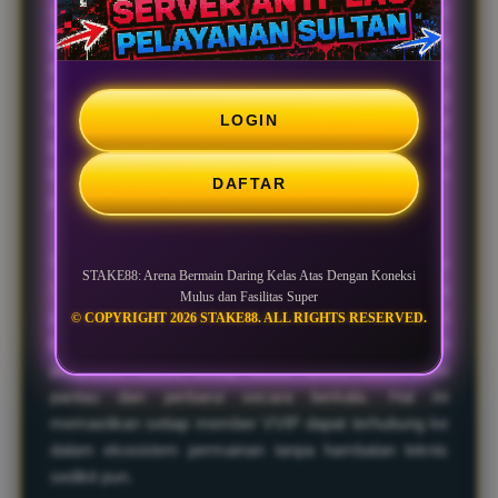
STAKE88
hadir sebagai standar baru situs game VVIP
yang dirancang khusus untuk memastikan pemain
mendapatkan akses login yang mulus kapan pun
dibutuhkan. Berbekal teknologi server anti-lag
LOGIN
mutakhir, kami menjamin stabilitas permainan tingkat
tinggi, sehingga Anda terbebas dari kekhawatiran saat
terjadi lonjakan trafik maupun pemeliharaan sistem
DAFTAR
jaringan.
Tidak hanya berfokus pada kecepatan akses, jalur
STAKE88: Arena Bermain Daring Kelas Atas Dengan Koneksi
STAKE88 login
juga dirancang untuk menyajikan
Mulus dan Fasilitas Super
pengalaman antarmuka yang sangat responsif demi
© COPYRIGHT 2026 STAKE88. ALL RIGHTS RESERVED.
kenyamanan Anda. Sebagai wujud komitmen
pelayanan sultan, setiap tautan akses resmi kami
pantau dan perbarui secara berkala. Hal ini
memastikan setiap member VVIP dapat terhubung ke
dalam ekosistem permainan tanpa hambatan teknis
sedikit pun.