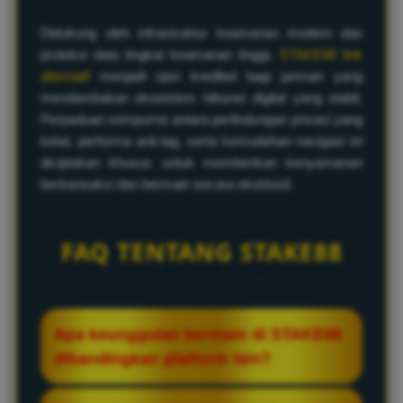
Didukung oleh infrastruktur keamanan modern dan
proteksi data tingkat keamanan tinggi,
STAKE88 link
alternatif
menjadi opsi kredibel bagi pemain yang
mendambakan ekosistem hiburan digital yang stabil.
Perpaduan sempurna antara perlindungan privasi yang
ketat, performa anti-lag, serta kemudahan navigasi ini
diciptakan khusus untuk memberikan kenyamanan
bertransaksi dan bermain secara eksklusif.
FAQ TENTANG STAKE88
Apa keunggulan bermain di STAKE88
dibandingkan platform lain?
STAKE88 merupakan situs game VVIP