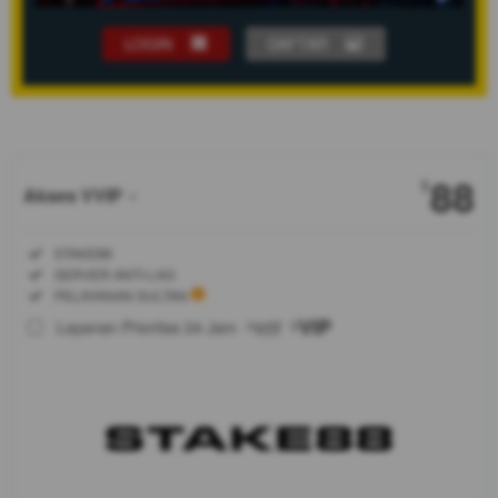
LOGIN
DAFTAR
Show More
88
$
Akses VVIP
Akses
Included:
STAKE88
VVIP
Included:
SERVER ANTI-LAG
SELECTED
Included:
PELAYANAN SULTAN
88
$
ktif
VIP
Layanan Prioritas 24 Jam
A
V
Bergabunglah
di STAKE88,
situs game
VVIP yang
ditenagai
server anti-
lag paling