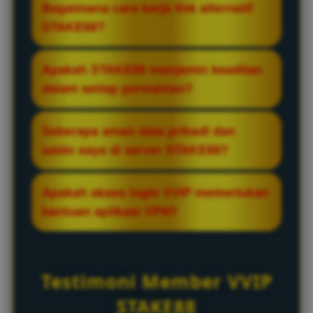
Bagaimana cara kerja link alternatif
eksklusif yang dirancang dengan teknologi
STAKE88?
server anti-lag generasi terbaru. Kami
memberikan jaminan stabilitas permainan
Akses link alternatif STAKE88 difungsikan
Apakah STAKE88 menjamin keadilan
tanpa jeda, dipadukan dengan standar
sebagai jalur privasi bebas hambatan yang
dalam setiap permainan?
pelayanan sultan yang memprioritaskan
diperbarui secara sistematis. Infrastruktur
kenyamanan serta keamanan member
ini memastikan setiap pemain kelas VVIP
Tentu saja. Kami mengimplementasikan
Seberapa aman data pribadi dan
secara profesional.
tetap dapat terhubung ke dalam
sistem Fair Play 100% dengan algoritma
saldo saya di server STAKE88?
ekosistem permainan dengan lancar dan
terverifikasi untuk seluruh portofolio
sangat aman, terhindar dari kendala
hiburan yang tersedia. Sebagai penyedia
Infrastruktur server anti-lag kami
Apakah akses login VVIP memerlukan
jaringan atau pemblokiran wilayah.
layanan berstandar sultan, integritas
didukung oleh protokol enkripsi data
bantuan aplikasi VPN?
operasional dan transparansi hasil adalah
setara perbankan yang berlapis. Seluruh
komitmen mutlak yang terus dikawal ketat
rekam jejak privasi dan transaksi saldo
Sama sekali tidak. Tim engineer kami
oleh tim audit kami.
member diproteksi secara absolut,
secara proaktif melakukan pemeliharaan
Testimoni Member VVIP
menutup rapat segala celah dari ancaman
dan optimasi routing jaringan. Anda dapat
peretasan maupun akses ilegal oleh pihak
mengakses halaman login STAKE88
STAKE88