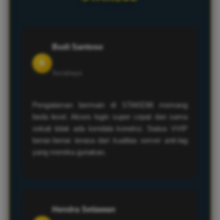
yang tidak berkepentingan.
dengan sangat cepat melalui browser
perangkat pintar maupun desktop
menggunakan koneksi internet penyedia
layanan lokal tanpa hambatan apa pun.
Budi Santoso
B
Surabaya
Pengalaman bermain di STAKE88 memang
beda level. Akses login super cepat dan sama
sekali tidak ada kendala koneksi. Status VVIP
benar-benar terasa dari kualitas server anti-lag
yang mereka gunakan.
Hendra Setiawan