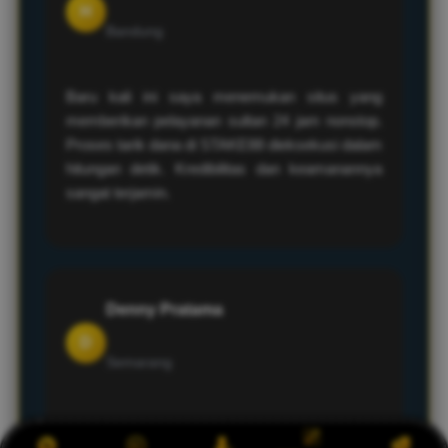
H
Bandung
Baru kali ini saya menemukan situs yang
memberikan pelayanan sultan 24 jam nonstop.
Proses tarik dana di STAKE88 dieksekusi dalam
hitungan detik. Kredibilitas dan keamanannya
sangat terjamin.
Denny Pratama
D
Semarang
Saya sangat mengutamakan privasi data, dan