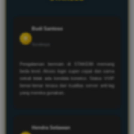
yang tidak berkepentingan.
dengan sangat cepat melalui browser
perangkat pintar maupun desktop
menggunakan koneksi internet penyedia
layanan lokal tanpa hambatan apa pun.
Budi Santoso
B
Surabaya
Pengalaman bermain di STAKE88 memang
beda level. Akses login super cepat dan sama
sekali tidak ada kendala koneksi. Status VVIP
benar-benar terasa dari kualitas server anti-lag
yang mereka gunakan.
Hendra Setiawan