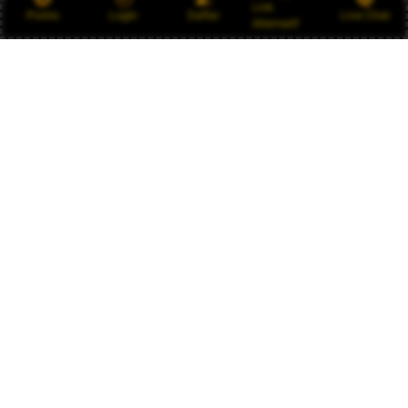
infrastruktur enkripsi dari STAKE88 menjawab
Link
Promo
Login
Daftar
Live Chat
Alternatif
keraguan saya. Link alternatifnya selalu
responsif, menjadikan pengalaman bermain jauh
lebih eksklusif dan aman.