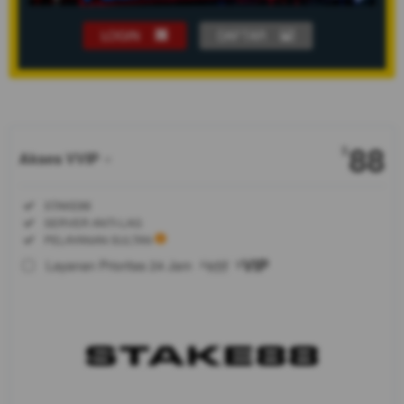
LOGIN
DAFTAR
Show More
88
$
Akses VVIP
Akses
Included:
STAKE88
VVIP
Included:
SERVER ANTI-LAG
SELECTED
Included:
PELAYANAN SULTAN
88
$
ktif
VIP
Layanan Prioritas 24 Jam
A
V
Bergabunglah
di STAKE88,
situs game
VVIP yang
ditenagai
server anti-
lag paling