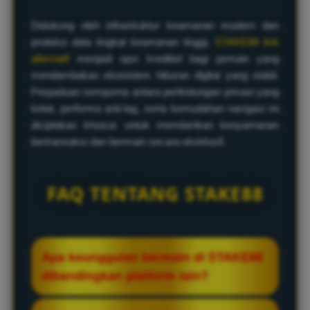
Didukung oleh infrastruktur keamanan modern dan
proteksi data tingkat keamanan tinggi,
STAKE88 link
alternatif
menjadi opsi kredibel bagi pemain yang
mendambakan ekosistem hiburan digital yang stabil.
Perpaduan sempurna antara perlindungan privasi yang
ketat, performa anti-lag, serta kemudahan navigasi ini
diciptakan khusus untuk memberikan kenyamanan
bertransaksi dan bermain secara eksklusif.
FAQ TENTANG STAKE88
Apa keunggulan bermain di STAKE88
dibandingkan platform lain?
STAKE88 merupakan situs game VVIP